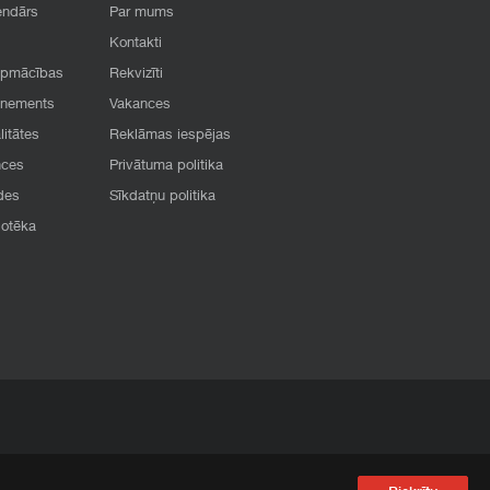
endārs
Par mums
Kontakti
apmācības
Rekvizīti
onements
Vakances
litātes
Reklāmas iespējas
nces
Privātuma politika
des
Sīkdatņu politika
iotēka