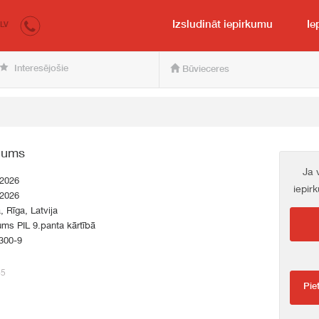
irkumi.lv
pircējam un pārdevējam
Izsludināt iepirkumu
Ie
LV
Interesējošie
Būvieceres
jums
Ja 
.2026
iepir
.2026
a, Rīga, Latvija
ums PIL 9.panta kārtībā
300-9
65
Pie