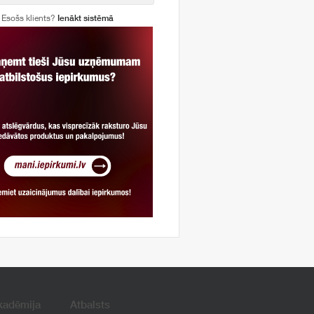
Esošs klients?
Ienākt sistēmā
kadēmija
Atbalsts