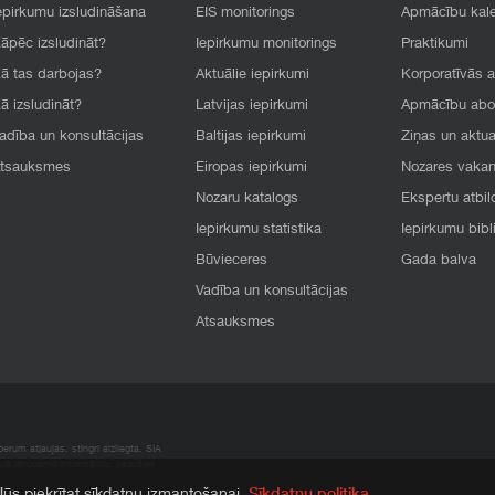
epirkumu izsludināšana
EIS monitorings
Apmācību kal
āpēc izsludināt?
Iepirkumu monitorings
Praktikumi
ā tas darbojas?
Aktuālie iepirkumi
Korporatīvās 
ā izsludināt?
Latvijas iepirkumi
Apmācību ab
adība un konsultācijas
Baltijas iepirkumi
Ziņas un aktua
tsauksmes
Eiropas iepirkumi
Nozares vaka
Nozaru katalogs
Ekspertu atbil
Iepirkumu statistika
Iepirkumu bibl
Būvieceres
Gada balva
Vadība un konsultācijas
Atsauksmes
rum atļaujas, stingri aizliegta. SIA
apā atrodamo informāciju, radušies