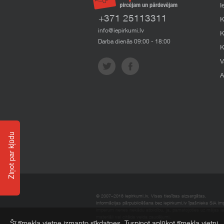
I
+371 25113311
K
info@iepirkumi.lv
K
Darba dienās 09:00 - 18:00
K
V
A
Ziņot par kļūdu
© 2007–2018 Iepirkumi.lv. Visas tiesības aizsargātas.
Informācijas pārpublicēšana bez iepirkumi.lv īpašnieka SIA Impe
Imperum nenes nekādu atbildību, ja, pamatojoties uz mājas l
materiāli vai citāda veida zaudējumi.