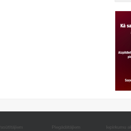
asūtītājiem
Piegādātājiem
Iepirkumu a