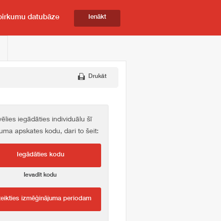
pirkumu datubāze
Ienākt
Drukāt
vēlies iegādāties individuālu šī
kuma apskates kodu, dari to šeit:
Iegādāties kodu
Ievadīt kodu
teikties izmēģinājuma periodam