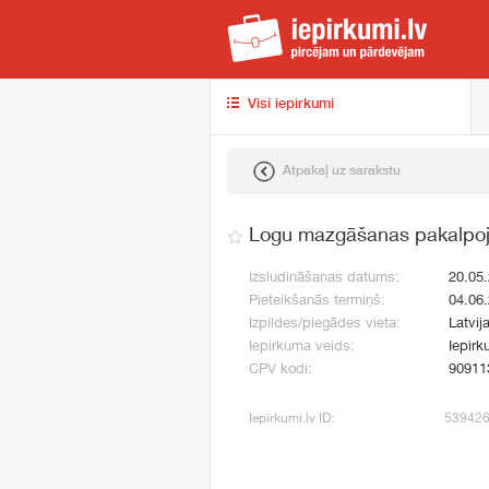
iep
Visi iepirkumi
Atpakaļ uz sarakstu
Logu mazgāšanas pakalpo
Izsludināšanas datums:
20.05
Pieteikšanās termiņš:
04.06
Izpildes/piegādes vieta:
Latvij
Iepirkuma veids:
Iepirk
CPV kodi:
90911
Iepirkumi.lv ID:
53942