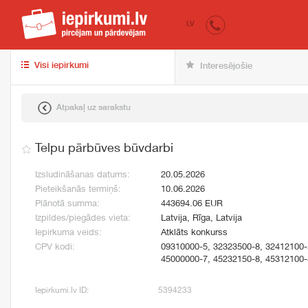
iepirkumi.lv
pir
LV
Visi iepirkumi
Interesējošie
Atpakaļ uz sarakstu
Telpu pārbūves būvdarbi
Izsludināšanas datums:
20.05.2026
Pieteikšanās termiņš:
10.06.2026
Plānotā summa:
443694.06 EUR
Izpildes/piegādes vieta:
Latvija, Rīga, Latvija
Iepirkuma veids:
Atklāts konkurss
CPV kodi:
09310000-5, 32323500-8, 32412100-
45000000-7, 45232150-8, 45312100-
Iepirkumi.lv ID:
5394233