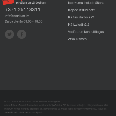
Iepirkumu izsludināšana
+371 25113311
Kāpēc izsludināt?
info@iepirkumi.lv
Kā tas darbojas?
Darba dienās 09:00 - 18:00
Kā izsludināt?
Vadība un konsultācijas
Atsauksmes
© 2007–2018 Iepirkumi.lv. Visas tiesības aizsargātas.
Informācijas pārpublicēšana bez iepirkumi.lv īpašnieka SIA Imperum atļaujas, stingri aizliegta. SIA
Imperum nenes nekādu atbildību, ja, pamatojoties uz mājas lapā atrodamo informāciju, radušies
materiāli vai citāda veida zaudējumi.