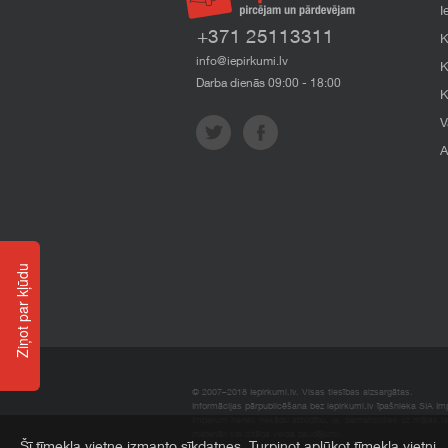
I
+371 25113311
K
info@iepirkumi.lv
K
Darba dienās 09:00 - 18:00
K
V
A
Ziņot par kļūdu
© 2007–2018 Iepirkumi.lv. Visas tiesības aizsargātas.
Informācijas pārpublicēšana bez iepirkumi.lv īpašnieka SIA Impe
Imperum nenes nekādu atbildību, ja, pamatojoties uz mājas l
materiāli vai citāda veida zaudējumi.