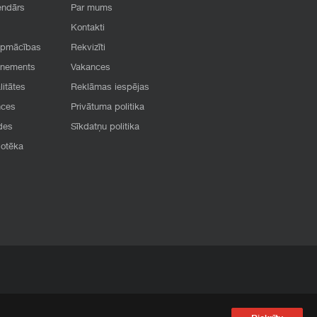
endārs
Par mums
Kontakti
apmācības
Rekvizīti
onements
Vakances
litātes
Reklāmas iespējas
nces
Privātuma politika
des
Sīkdatņu politika
iotēka