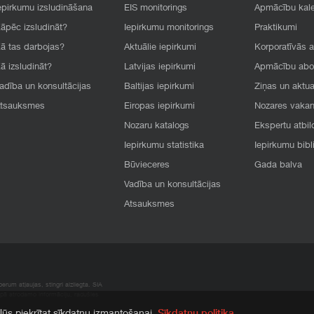
epirkumu izsludināšana
EIS monitorings
Apmācību kal
āpēc izsludināt?
Iepirkumu monitorings
Praktikumi
ā tas darbojas?
Aktuālie iepirkumi
Korporatīvās 
ā izsludināt?
Latvijas iepirkumi
Apmācību ab
adība un konsultācijas
Baltijas iepirkumi
Ziņas un aktua
tsauksmes
Eiropas iepirkumi
Nozares vaka
Nozaru katalogs
Ekspertu atbil
Iepirkumu statistika
Iepirkumu bibl
Būvieceres
Gada balva
Vadība un konsultācijas
Atsauksmes
rum atļaujas, stingri aizliegta. SIA
apā atrodamo informāciju, radušies