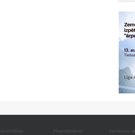
asūtītājiem
Piegādātājiem
Iepirkumu a