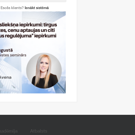
Esošs klients?
Ienākt sistēmā
kadēmija
Atbalsts