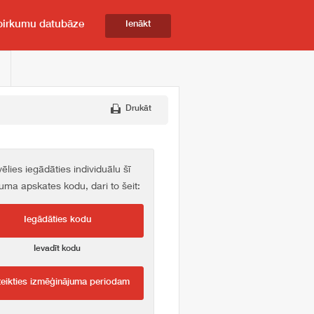
pirkumu datubāze
Ienākt
Drukāt
vēlies iegādāties individuālu šī
kuma apskates kodu, dari to šeit:
Iegādāties kodu
Ievadīt kodu
teikties izmēģinājuma periodam