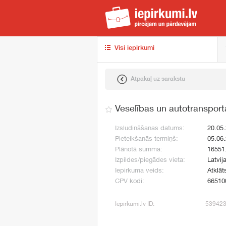
iep
Visi iepirkumi
Atpakaļ uz sarakstu
Veselības un autotranspor
Izsludināšanas datums:
20.05
Pieteikšanās termiņš:
05.06
Plānotā summa:
16551
Izpildes/piegādes vieta:
Latvij
Iepirkuma veids:
Atklāt
CPV kodi:
66510
Iepirkumi.lv ID:
53942