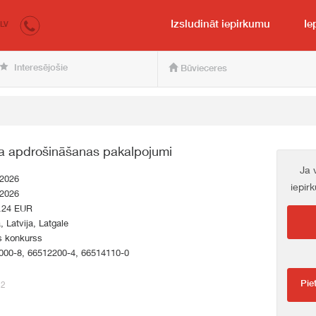
irkumi.lv
pircējam un pārdevējam
Izsludināt iepirkumu
Ie
LV
Interesējošie
Būvieceres
ta apdrošināšanas pakalpojumi
Ja 
.2026
iepir
.2026
.24 EUR
a, Latvija, Latgale
s konkurss
000-8, 66512200-4, 66514110-0
Pie
32