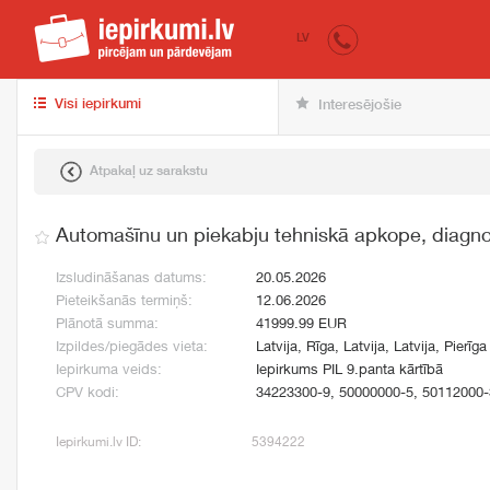
iepirkumi.lv
pir
LV
Visi iepirkumi
Interesējošie
Atpakaļ uz sarakstu
Automašīnu un piekabju tehniskā apkope, diagno
Izsludināšanas datums:
20.05.2026
Pieteikšanās termiņš:
12.06.2026
Plānotā summa:
41999.99 EUR
Izpildes/piegādes vieta:
Latvija, Rīga, Latvija, Latvija, Pierīga
Iepirkuma veids:
Iepirkums PIL 9.panta kārtībā
CPV kodi:
34223300-9, 50000000-5, 50112000-
Iepirkumi.lv ID:
5394222