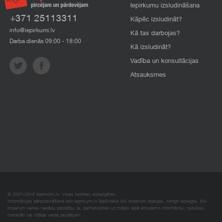
Iepirkumu izsludināšana
+371 25113311
Kāpēc izsludināt?
info@iepirkumi.lv
Kā tas darbojas?
Darba dienās 09:00 - 18:00
Kā izsludināt?
Vadība un konsultācijas
Atsauksmes
© 2007–2018 Iepirkumi.lv. Visas tiesības aizsargātas.
Informācijas pārpublicēšana bez iepirkumi.lv īpašnieka SIA Imperum atļaujas, stingri aizliegta. SIA
Imperum nenes nekādu atbildību, ja, pamatojoties uz mājas lapā atrodamo informāciju, radušies
materiāli vai citāda veida zaudējumi.