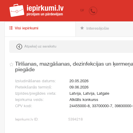
iepirkumi.lv
pir
LV
Visi iepirkumi
Interesējošie
Atpakaļ uz sarakstu
Tīrīšanas, mazgāšanas, dezinfekcijas un ķermeņa
piegāde
Izsludināšanas datums:
20.05.2026
Pieteikšanās termiņš:
09.06.2026
Izpildes/piegādes vieta:
Latvija, Latvija, Latgale
Iepirkuma veids:
Atklāts konkurss
CPV kodi:
24455000-8, 33700000-7, 39830000-
Iepirkumi.lv ID:
5394218