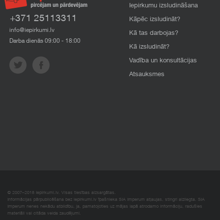
Iepirkumu izsludināšana
+371 25113311
Kāpēc izsludināt?
info@iepirkumi.lv
Kā tas darbojas?
Darba dienās 09:00 - 18:00
Kā izsludināt?
Vadība un konsultācijas
Atsauksmes
© 2007–2018 Iepirkumi.lv. Visas tiesības aizsargātas.
Informācijas pārpublicēšana bez iepirkumi.lv īpašnieka SIA Imperum atļaujas, stingri aizliegta. SIA
Imperum nenes nekādu atbildību, ja, pamatojoties uz mājas lapā atrodamo informāciju, radušies
materiāli vai citāda veida zaudējumi.