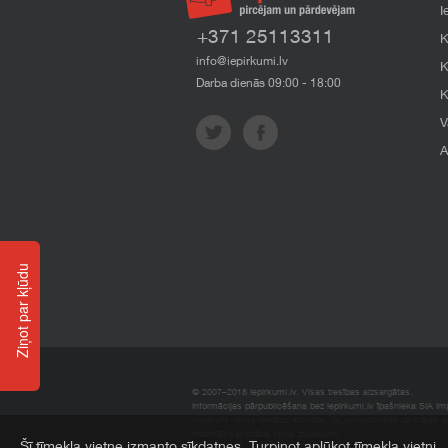
I
+371 25113311
K
info@iepirkumi.lv
K
Darba dienās 09:00 - 18:00
K
V
A
Ziņot par kļūdu
© 2007–2018 Iepirkumi.lv. Visas tiesības aizsargātas.
Informācijas pārpublicēšana bez iepirkumi.lv īpašnieka SIA Impe
Imperum nenes nekādu atbildību, ja, pamatojoties uz mājas l
materiāli vai citāda veida zaudējumi.