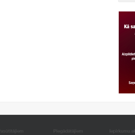
asūtītājiem
Piegādātājiem
Iepirkumu a