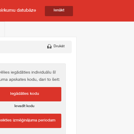
pirkumu datubāze
Ienākt
Drukāt
vēlies iegādāties individuālu šī
kuma apskates kodu, dari to šeit:
Iegādāties kodu
Ievadīt kodu
teikties izmēģinājuma periodam