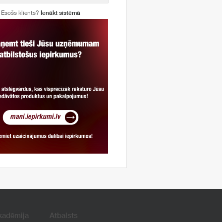
Esošs klients?
Ienākt sistēmā
kadēmija
Atbalsts