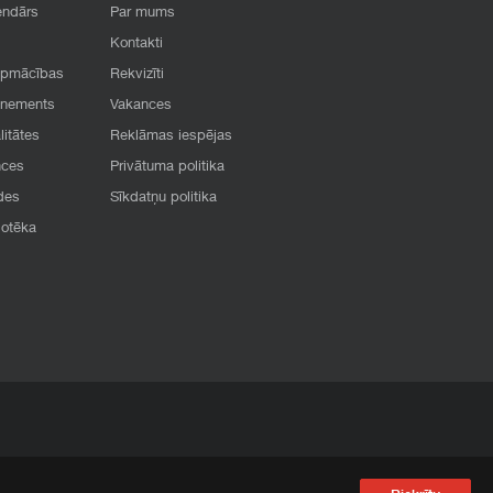
endārs
Par mums
Kontakti
apmācības
Rekvizīti
onements
Vakances
litātes
Reklāmas iespējas
nces
Privātuma politika
des
Sīkdatņu politika
iotēka