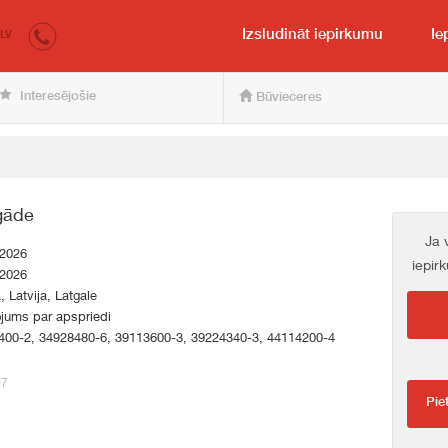
irkumi.lv
pircējam un pārdevējam
Izsludināt iepirkumu
Ie
LV
Interesējošie
Būvieceres
egāde
Ja 
.2026
iepir
.2026
a, Latvija, Latgale
jums par apspriedi
400-2, 34928480-6, 39113600-3, 39224340-3, 44114200-4
07
Pie