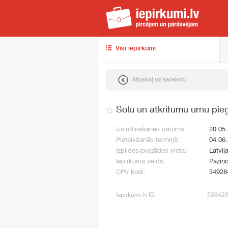
iep
Visi iepirkumi
Atpakaļ uz sarakstu
Solu un atkritumu urnu pi
Izsludināšanas datums:
20.05
Pieteikšanās termiņš:
04.06
Izpildes/piegādes vieta:
Latvij
Iepirkuma veids:
Paziņo
CPV kodi:
34928
Iepirkumi.lv ID:
53942