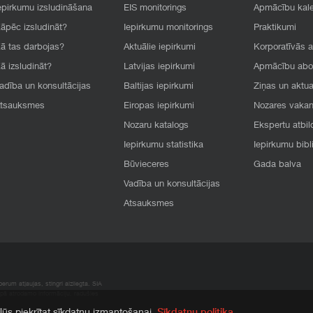
epirkumu izsludināšana
EIS monitorings
Apmācību kal
āpēc izsludināt?
Iepirkumu monitorings
Praktikumi
ā tas darbojas?
Aktuālie iepirkumi
Korporatīvās 
ā izsludināt?
Latvijas iepirkumi
Apmācību ab
adība un konsultācijas
Baltijas iepirkumi
Ziņas un aktua
tsauksmes
Eiropas iepirkumi
Nozares vaka
Nozaru katalogs
Ekspertu atbil
Iepirkumu statistika
Iepirkumu bibl
Būvieceres
Gada balva
Vadība un konsultācijas
Atsauksmes
rum atļaujas, stingri aizliegta. SIA
apā atrodamo informāciju, radušies