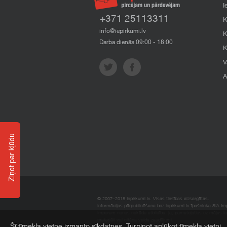
I
+371 25113311
K
info@iepirkumi.lv
K
Darba dienās 09:00 - 18:00
K
V
A
Ziņot par kļūdu
© 2007–2018 Iepirkumi.lv. Visas tiesības aizsargātas.
Informācijas pārpublicēšana bez iepirkumi.lv īpašnieka SIA Impe
Imperum nenes nekādu atbildību, ja, pamatojoties uz mājas l
materiāli vai citāda veida zaudējumi.