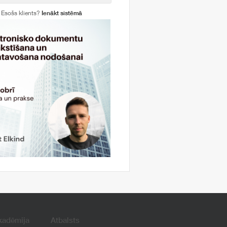
Esošs klients?
Ienākt sistēmā
kadēmija
Atbalsts