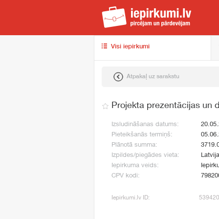
iep
Visi iepirkumi
Atpakaļ uz sarakstu
Projekta prezentācijas un 
Izsludināšanas datums:
20.05
Pieteikšanās termiņš:
05.06
Plānotā summa:
3719.
Izpildes/piegādes vieta:
Latvija
Iepirkuma veids:
Iepirk
CPV kodi:
79820
Iepirkumi.lv ID:
53942