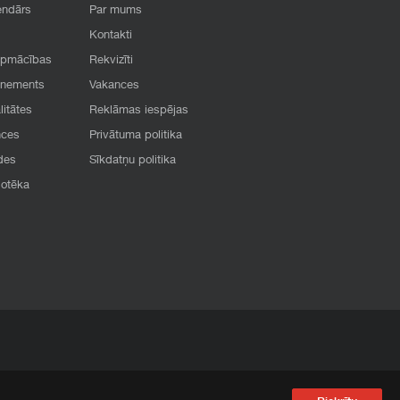
endārs
Par mums
Kontakti
apmācības
Rekvizīti
onements
Vakances
litātes
Reklāmas iespējas
nces
Privātuma politika
des
Sīkdatņu politika
iotēka