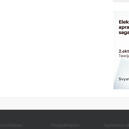
asūtītājiem
Piegādātājiem
Iepirkumu a