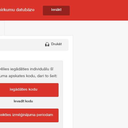
pirkumu datubāze
Ienākt
Drukāt
vēlies iegādāties individuālu šī
kuma apskates kodu, dari to šeit:
Iegādāties kodu
Ievadīt kodu
teikties izmēģinājuma periodam