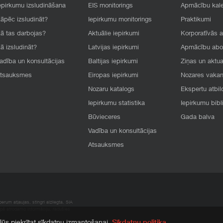
epirkumu izsludināšana
EIS monitorings
Apmācību kal
āpēc izsludināt?
Iepirkumu monitorings
Praktikumi
ā tas darbojas?
Aktuālie iepirkumi
Korporatīvās 
ā izsludināt?
Latvijas iepirkumi
Apmācību ab
adība un konsultācijas
Baltijas iepirkumi
Ziņas un aktua
tsauksmes
Eiropas iepirkumi
Nozares vaka
Nozaru katalogs
Ekspertu atbil
Iepirkumu statistika
Iepirkumu bibl
Būvieceres
Gada balva
Vadība un konsultācijas
Atsauksmes
rum atļaujas, stingri aizliegta. SIA
apā atrodamo informāciju, radušies