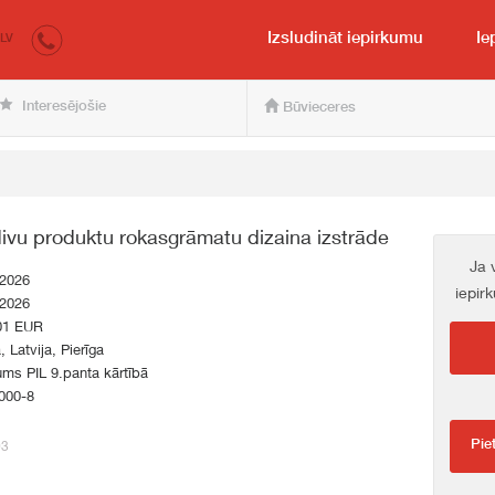
irkumi.lv
pircējam un pārdevējam
Izsludināt iepirkumu
Ie
LV
Interesējošie
Būvieceres
divu produktu rokasgrāmatu dizaina izstrāde
Ja 
.2026
iepir
.2026
01 EUR
, Latvija, Pierīga
ums PIL 9.panta kārtībā
000-8
Pie
03