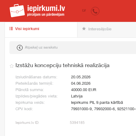
iepirkumi.lv
pir
LV
Visi iepirkumi
Interesējošie
Atpakaļ uz sarakstu
Izstāžu koncepciju tehniskā realizācija
Izsludināšanas datums:
20.05.2026
Pieteikšanās termiņš:
04.06.2026
Plānotā summa:
40000.00 EUR
Izpildes/piegādes vieta:
Latvija
Iepirkuma veids:
Iepirkums PIL 9.panta kārtībā
CPV kodi:
79931000-9, 79932000-6, 92521100-
Iepirkumi.lv ID:
5394185