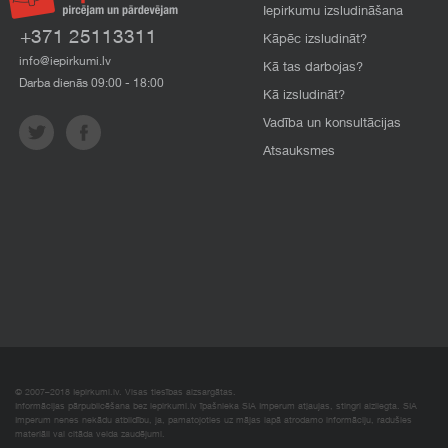
Iepirkumu izsludināšana
+371 25113311
Kāpēc izsludināt?
info@iepirkumi.lv
Kā tas darbojas?
Darba dienās 09:00 - 18:00
Kā izsludināt?
Vadība un konsultācijas
Atsauksmes
© 2007–2018 Iepirkumi.lv. Visas tiesības aizsargātas.
Informācijas pārpublicēšana bez iepirkumi.lv īpašnieka SIA Imperum atļaujas, stingri aizliegta. SIA
Imperum nenes nekādu atbildību, ja, pamatojoties uz mājas lapā atrodamo informāciju, radušies
materiāli vai citāda veida zaudējumi.