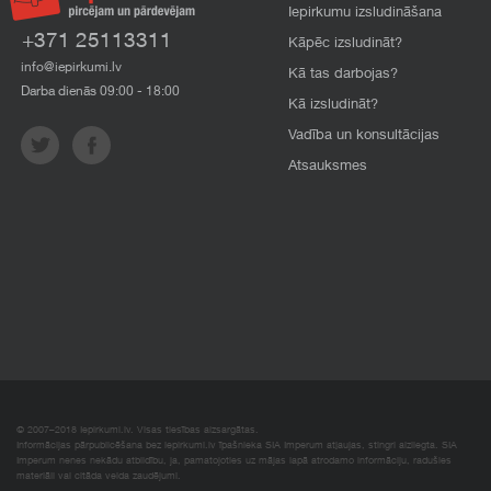
Iepirkumu izsludināšana
+371 25113311
Kāpēc izsludināt?
info@iepirkumi.lv
Kā tas darbojas?
Darba dienās 09:00 - 18:00
Kā izsludināt?
Vadība un konsultācijas
Atsauksmes
© 2007–2018 Iepirkumi.lv. Visas tiesības aizsargātas.
Informācijas pārpublicēšana bez iepirkumi.lv īpašnieka SIA Imperum atļaujas, stingri aizliegta. SIA
Imperum nenes nekādu atbildību, ja, pamatojoties uz mājas lapā atrodamo informāciju, radušies
materiāli vai citāda veida zaudējumi.