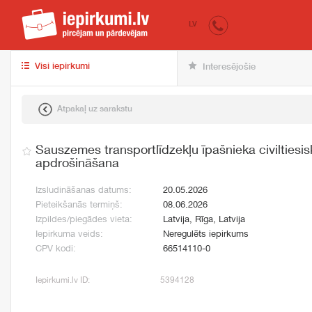
iepirkumi.lv
pir
LV
Visi iepirkumi
Interesējošie
Atpakaļ uz sarakstu
Sauszemes transportlīdzekļu īpašnieka civiltiesis
apdrošināšana
Izsludināšanas datums:
20.05.2026
Pieteikšanās termiņš:
08.06.2026
Izpildes/piegādes vieta:
Latvija, Rīga, Latvija
Iepirkuma veids:
Neregulēts iepirkums
CPV kodi:
66514110-0
Iepirkumi.lv ID:
5394128