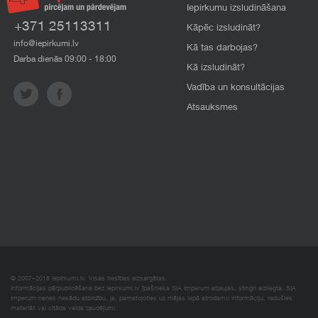
Iepirkumu izsludināšana
+371 25113311
Kāpēc izsludināt?
info@iepirkumi.lv
Kā tas darbojas?
Darba dienās 09:00 - 18:00
Kā izsludināt?
Vadība un konsultācijas
Atsauksmes
© 2007–2018 Iepirkumi.lv. Visas tiesības aizsargātas.
Informācijas pārpublicēšana bez iepirkumi.lv īpašnieka SIA Imperum atļaujas, stingri aizliegta. SIA
Imperum nenes nekādu atbildību, ja, pamatojoties uz mājas lapā atrodamo informāciju, radušies
materiāli vai citāda veida zaudējumi.