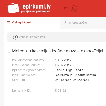
iepirkumi.lv
pir
LV
Visi iepirkumi
Interesējošie
Atpakaļ uz sarakstu
Motociklu kolekcijas iegāde muzeja ekspozīcijai
Izsludināšanas datums:
20.05.2026
Pieteikšanās termiņš:
05.06.2026
Izpildes/piegādes vieta:
Latvija, Rīga, Latvija
Iepirkuma veids:
Iepirkums PIL 9.panta kārtībā
CPV kodi:
34410000-4, 34420000-7
Iepirkumi.lv ID:
5394122