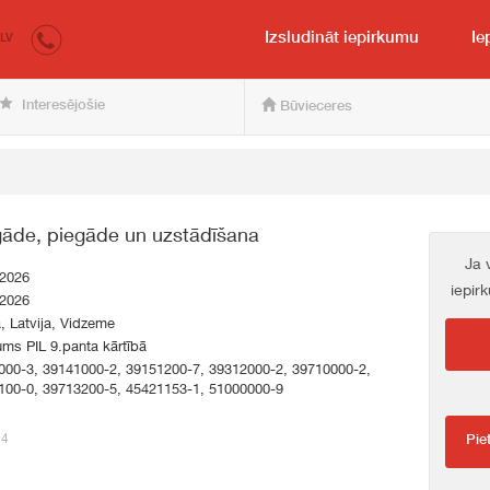
irkumi.lv
pircējam un pārdevējam
Izsludināt iepirkumu
Ie
LV
Interesējošie
Būvieceres
gāde, piegāde un uzstādīšana
Ja 
.2026
iepir
.2026
a, Latvija, Vidzeme
ums PIL 9.panta kārtībā
000-3, 39141000-2, 39151200-7, 39312000-2, 39710000-2,
100-0, 39713200-5, 45421153-1, 51000000-9
94
Pie