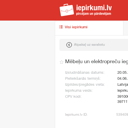
iep
Visi iepirkumi
Atpakaļ uz sarakstu
Mēbeļu un elektropreču ie
Izsludināšanas datums:
20.05
Pieteikšanās termiņš:
04.06
Izpildes/piegādes vieta:
Latvij
Iepirkuma veids:
Iepirk
CPV kodi:
39100
39711
Iepirkumi.lv ID:
53940