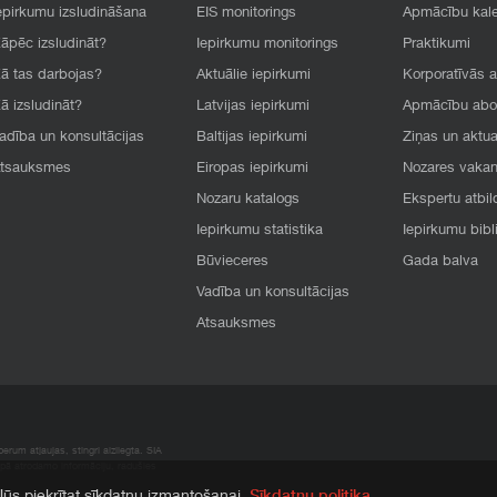
epirkumu izsludināšana
EIS monitorings
Apmācību kal
āpēc izsludināt?
Iepirkumu monitorings
Praktikumi
ā tas darbojas?
Aktuālie iepirkumi
Korporatīvās 
ā izsludināt?
Latvijas iepirkumi
Apmācību ab
adība un konsultācijas
Baltijas iepirkumi
Ziņas un aktua
tsauksmes
Eiropas iepirkumi
Nozares vaka
Nozaru katalogs
Ekspertu atbil
Iepirkumu statistika
Iepirkumu bibl
Būvieceres
Gada balva
Vadība un konsultācijas
Atsauksmes
rum atļaujas, stingri aizliegta. SIA
apā atrodamo informāciju, radušies