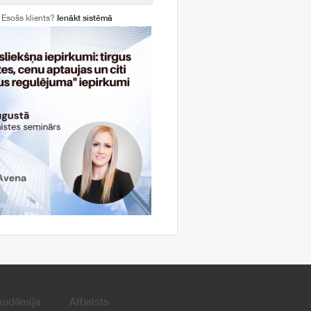
Esošs klients?
Ienākt sistēmā
kadēmija
Atbalsts