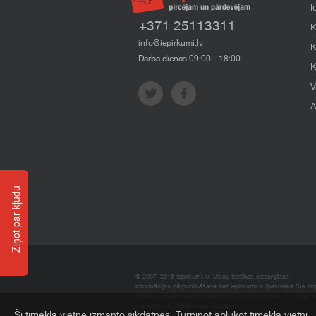
I
+371 25113311
K
info@iepirkumi.lv
K
Darba dienās 09:00 - 18:00
K
V
A
Ziņot par kļūdu
© 2007–2018 Iepirkumi.lv. Visas tiesības aizsargātas.
Informācijas pārpublicēšana bez iepirkumi.lv īpašnieka SIA Impe
Imperum nenes nekādu atbildību, ja, pamatojoties uz mājas l
materiāli vai citāda veida zaudējumi.