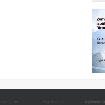
asūtītājiem
Piegādātājiem
Iepirkumu a