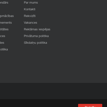
endārs
Par mums
Kontakti
apmācības
Rekvizīti
onements
Vakances
litātes
Reklāmas iespējas
nces
Privātuma politika
des
Sīkdatņu politika
iotēka