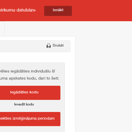
pirkumu datubāze
Ienākt
Drukāt
vēlies iegādāties individuālu šī
kuma apskates kodu, dari to šeit:
Iegādāties kodu
Ievadīt kodu
teikties izmēģinājuma periodam