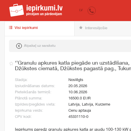
iepirkumi.lv
pir
LV
Visi iepirkumi
Interesējošie
Atpakaļ uz sarakstu
‘’Granulu apkures katla piegāde un uzstādīšana,
Džūkstes ciematā, Džūkstes pagastā pag., Tuku
Stadija:
Noslēgts
Izsludināšanas datums:
20.05.2026
Pieteikšanās termiņš:
10.06.2026
Plānotā summa:
16500.0 EUR
Izpildes/piegādes vieta:
Latvija, Latvija, Kurzeme
Iepirkuma veids:
Cenu aptauja
CPV kodi:
45331110-0
Iepirkums paredz granulu apkures katla ar jaudu 100-130 kW p