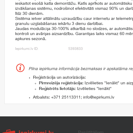
ieskaitot esošā katla demontāžu. Katls aprīkots ar automātisku 
izvākšanas sistēmu, nodrošinot efektivitāti vismaz 90% un dar
līdz 30 dienām.
Sistēma ietver attālinātu uzraudzību caur internetu ar telemetri
granulu uzglabāšanas iekārtu 3 dienu darbībai.
Jaudas modulācija 30-100% atkarībā no slodzes, ar automāti
kontroli un avārijas aizsardzību. Garantijas laiks vismaz 60 m
apkures sezonā.
Iepirkumi.lv ID:
5393833
Pilna iepirkuma informācija bezmaksas ir apskatāma reģi
Reģistrācija un autorizācija:
Pirmreizēja reģistrācija:
Izvēlieties "Ienākt" un aizp
Reģistrēts lietotājs:
Izvēlieties "Ienākt"
Atbalsts:
+371 25113311
;
info@iepirkumi.lv
Pasūtītājiem