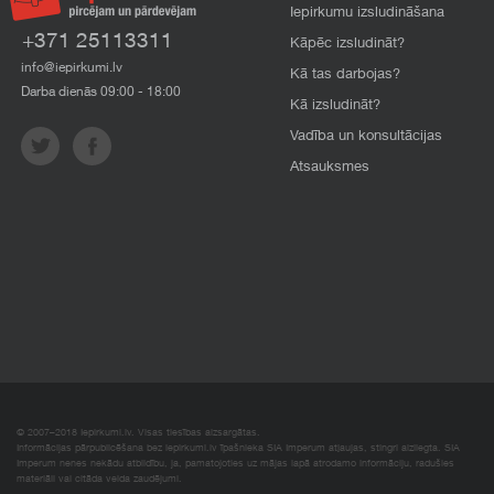
Iepirkumu izsludināšana
+371 25113311
Kāpēc izsludināt?
info@iepirkumi.lv
Kā tas darbojas?
Darba dienās 09:00 - 18:00
Kā izsludināt?
Vadība un konsultācijas
Atsauksmes
© 2007–2018 Iepirkumi.lv. Visas tiesības aizsargātas.
Informācijas pārpublicēšana bez iepirkumi.lv īpašnieka SIA Imperum atļaujas, stingri aizliegta. SIA
Imperum nenes nekādu atbildību, ja, pamatojoties uz mājas lapā atrodamo informāciju, radušies
materiāli vai citāda veida zaudējumi.