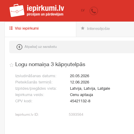
iepirkumi.lv
pir
LV
Visi iepirkumi
Interesējošie
Atpakaļ uz sarakstu
Logu nomaiņa 3 kāpņutelpās
Izsludināšanas datums:
20.05.2026
Pieteikšanās termiņš:
12.06.2026
Izpildes/piegādes vieta:
Latvija, Latvija, Latgale
Iepirkuma veids:
Cenu aptauja
CPV kodi:
45421132-8
Iepirkumi.lv ID:
5393564