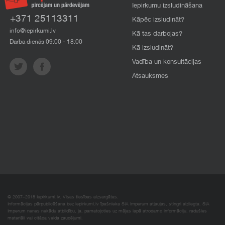
Iepirkumu izsludināšana
+371 25113311
Kāpēc izsludināt?
info@iepirkumi.lv
Kā tas darbojas?
Darba dienās 09:00 - 18:00
Kā izsludināt?
Vadība un konsultācijas
Atsauksmes
© 2007–2018 Iepirkumi.lv. Visas tiesības aizsargātas.
Informācijas pārpublicēšana bez iepirkumi.lv īpašnieka SIA Imperum atļaujas, stingri aizliegta. SIA
Imperum nenes nekādu atbildību, ja, pamatojoties uz mājas lapā atrodamo informāciju, radušies
materiāli vai citāda veida zaudējumi.