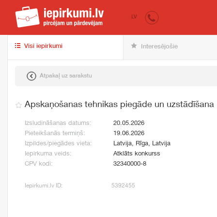
iepirkumi.lv
pir
LV
Visi iepirkumi
Interesējošie
Atpakaļ uz sarakstu
Apskaņošanas tehnikas piegāde un uzstādīšana
Izsludināšanas datums:
20.05.2026
Pieteikšanās termiņš:
19.06.2026
Izpildes/piegādes vieta:
Latvija, Rīga, Latvija
Iepirkuma veids:
Atklāts konkurss
CPV kodi:
32340000-8
Iepirkumi.lv ID:
5392455