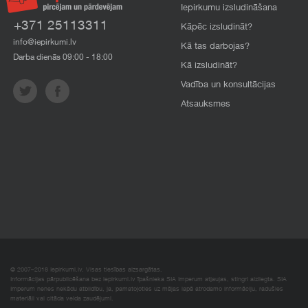
Iepirkumu izsludināšana
+371 25113311
Kāpēc izsludināt?
info@iepirkumi.lv
Kā tas darbojas?
Darba dienās 09:00 - 18:00
Kā izsludināt?
Vadība un konsultācijas
Atsauksmes
© 2007–2018 Iepirkumi.lv. Visas tiesības aizsargātas.
Informācijas pārpublicēšana bez iepirkumi.lv īpašnieka SIA Imperum atļaujas, stingri aizliegta. SIA
Imperum nenes nekādu atbildību, ja, pamatojoties uz mājas lapā atrodamo informāciju, radušies
materiāli vai citāda veida zaudējumi.