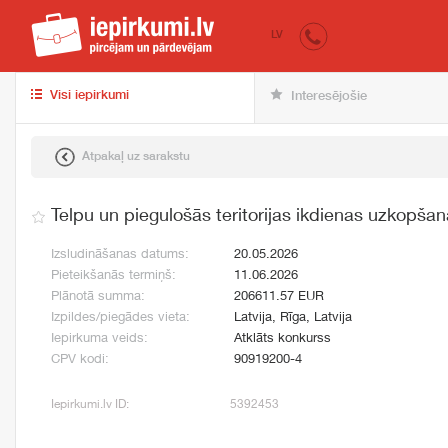
iepirkumi.lv
pir
LV
Visi iepirkumi
Interesējošie
Atpakaļ uz sarakstu
Telpu un piegulošās teritorijas ikdienas uzkopšan
Izsludināšanas datums:
20.05.2026
Pieteikšanās termiņš:
11.06.2026
Plānotā summa:
206611.57 EUR
Izpildes/piegādes vieta:
Latvija, Rīga, Latvija
Iepirkuma veids:
Atklāts konkurss
CPV kodi:
90919200-4
Iepirkumi.lv ID:
5392453