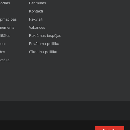
endārs
Par mums
Kontakti
apmācības
Rekvizīti
onements
Vakances
litātes
Reklāmas iespējas
nces
Privātuma politika
des
Sīkdatņu politika
iotēka