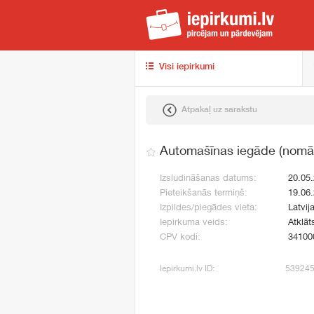
iep
Visi iepirkumi
Atpakaļ uz sarakstu
Automašīnas iegāde (nomā
Izsludināšanas datums:
20.05
Pieteikšanās termiņš:
19.06
Izpildes/piegādes vieta:
Latvij
Iepirkuma veids:
Atklāt
CPV kodi:
34100
Iepirkumi.lv ID:
53924