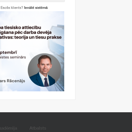
Esošs klients?
Ienākt sistēmā
kadēmija
Atbalsts