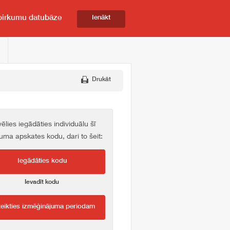
pirkumu datubāze
Ienākt
Drukāt
vēlies iegādāties individuālu šī
kuma apskates kodu, dari to šeit:
Iegādāties kodu
Ievadīt kodu
teikties izmēģinājuma periodam