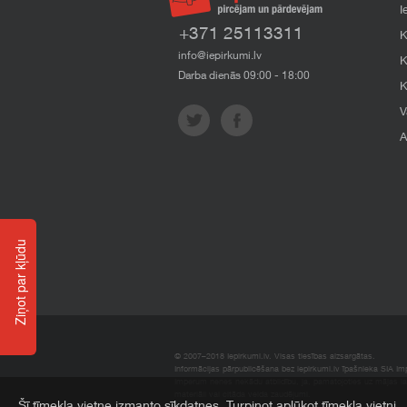
I
+371 25113311
K
info@iepirkumi.lv
K
Darba dienās 09:00 - 18:00
K
V
A
Ziņot par kļūdu
© 2007–2018 Iepirkumi.lv. Visas tiesības aizsargātas.
Informācijas pārpublicēšana bez iepirkumi.lv īpašnieka SIA Impe
Imperum nenes nekādu atbildību, ja, pamatojoties uz mājas l
materiāli vai citāda veida zaudējumi.