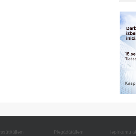
asūtītājiem
Piegādātājiem
Iepirkumu a