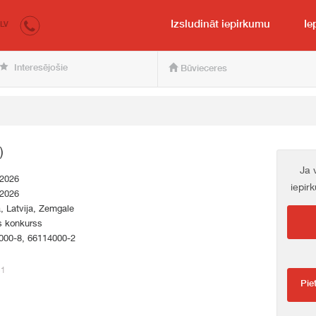
irkumi.lv
pircējam un pārdevējam
Izsludināt iepirkumu
Ie
LV
Interesējošie
Būvieceres
)
Ja 
.2026
iepir
.2026
a, Latvija, Zemgale
s konkurss
000-8, 66114000-2
51
Pie