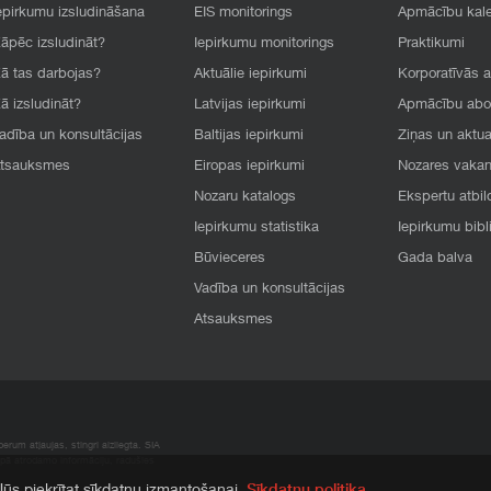
epirkumu izsludināšana
EIS monitorings
Apmācību kal
āpēc izsludināt?
Iepirkumu monitorings
Praktikumi
ā tas darbojas?
Aktuālie iepirkumi
Korporatīvās 
ā izsludināt?
Latvijas iepirkumi
Apmācību ab
adība un konsultācijas
Baltijas iepirkumi
Ziņas un aktua
tsauksmes
Eiropas iepirkumi
Nozares vaka
Nozaru katalogs
Ekspertu atbil
Iepirkumu statistika
Iepirkumu bibl
Būvieceres
Gada balva
Vadība un konsultācijas
Atsauksmes
rum atļaujas, stingri aizliegta. SIA
apā atrodamo informāciju, radušies