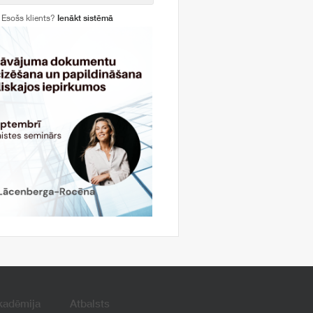
Esošs klients?
Ienākt sistēmā
kadēmija
Atbalsts