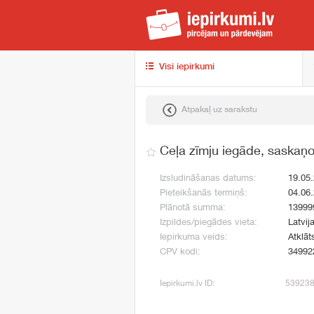
iep
Visi iepirkumi
Atpakaļ uz sarakstu
Ceļa zīmju iegāde, saskaņ
Izsludināšanas datums:
19.05
Pieteikšanās termiņš:
04.06
Plānotā summa:
13999
Izpildes/piegādes vieta:
Latvij
Iepirkuma veids:
Atklāt
CPV kodi:
34992
Iepirkumi.lv ID:
53923