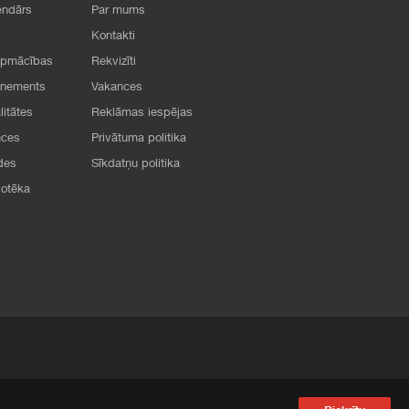
endārs
Par mums
Kontakti
apmācības
Rekvizīti
onements
Vakances
litātes
Reklāmas iespējas
nces
Privātuma politika
des
Sīkdatņu politika
iotēka