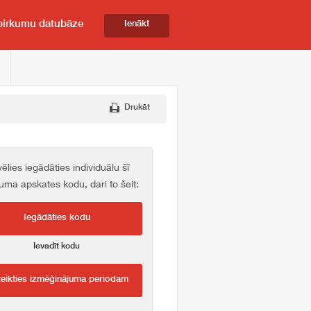
pirkumu datubāze
Ienākt
Drukāt
vēlies iegādāties individuālu šī
kuma apskates kodu, dari to šeit:
Iegādāties kodu
Ievadīt kodu
teikties izmēģinājuma periodam