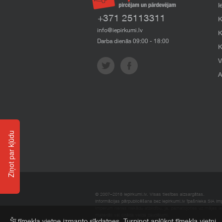
I
+371 25113311
K
info@iepirkumi.lv
K
Darba dienās 09:00 - 18:00
K
V
A
Ziņot par kļūdu
© 2007–2018 Iepirkumi.lv. Visas tiesības aizsargātas.
Informācijas pārpublicēšana bez iepirkumi.lv īpašnieka SIA Impe
Imperum nenes nekādu atbildību, ja, pamatojoties uz mājas l
materiāli vai citāda veida zaudējumi.