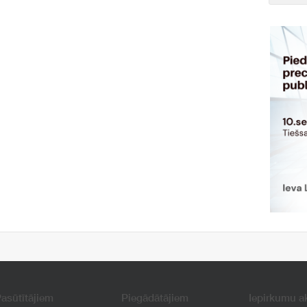
asūtītājiem
Piegādātājiem
Iepirkumu a