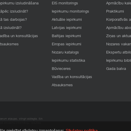
epirkumu izsludināšana
EIS monitorings
Apmācību kal
āpēc izsludināt?
Iepirkumu monitorings
Praktikumi
ā tas darbojas?
Aktuālie iepirkumi
Korporatīvās 
ā izsludināt?
Latvijas iepirkumi
Apmācību ab
adība un konsultācijas
Baltijas iepirkumi
Ziņas un aktua
tsauksmes
Eiropas iepirkumi
Nozares vaka
Nozaru katalogs
Ekspertu atbil
Iepirkumu statistika
Iepirkumu bibl
Būvieceres
Gada balva
Vadība un konsultācijas
Atsauksmes
rum atļaujas, stingri aizliegta. SIA
apā atrodamo informāciju, radušies