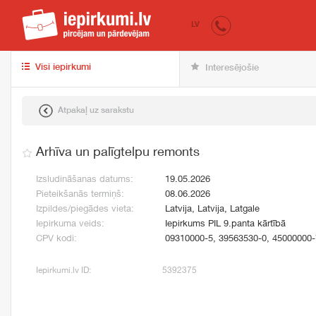
iepirkumi.lv
pir
LV
Visi iepirkumi
Interesējošie
Atpakaļ uz sarakstu
Arhīva un palīgtelpu remonts
Izsludināšanas datums:
19.05.2026
Pieteikšanās termiņš:
08.06.2026
Izpildes/piegādes vieta:
Latvija, Latvija, Latgale
Iepirkuma veids:
Iepirkums PIL 9.panta kārtībā
CPV kodi:
09310000-5, 39563530-0, 45000000-
Iepirkumi.lv ID:
5392375