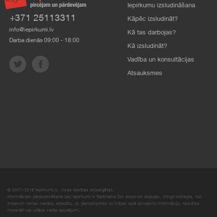
Iepirkumu izsludināšana
+371 25113311
Kāpēc izsludināt?
info@iepirkumi.lv
Kā tas darbojas?
Darba dienās 09:00 - 18:00
Kā izsludināt?
Vadība un konsultācijas
Atsauksmes
© 2007–2018 Iepirkumi.lv. Visas tiesības aizsargātas.
Informācijas pārpublicēšana bez iepirkumi.lv īpašnieka SIA Imperum atļaujas, stingri aizliegta. SIA
Imperum nenes nekādu atbildību, ja, pamatojoties uz mājas lapā atrodamo informāciju, radušies
materiāli vai citāda veida zaudējumi.