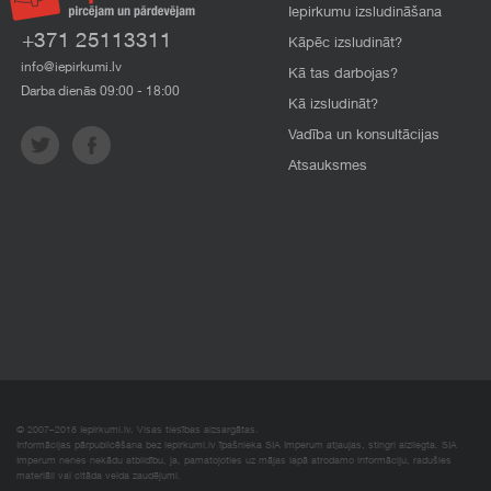
Iepirkumu izsludināšana
+371 25113311
Kāpēc izsludināt?
info@iepirkumi.lv
Kā tas darbojas?
Darba dienās 09:00 - 18:00
Kā izsludināt?
Vadība un konsultācijas
Atsauksmes
© 2007–2018 Iepirkumi.lv. Visas tiesības aizsargātas.
Informācijas pārpublicēšana bez iepirkumi.lv īpašnieka SIA Imperum atļaujas, stingri aizliegta. SIA
Imperum nenes nekādu atbildību, ja, pamatojoties uz mājas lapā atrodamo informāciju, radušies
materiāli vai citāda veida zaudējumi.