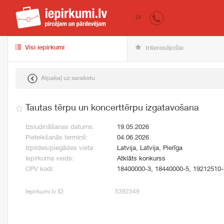
iepirkumi.lv
pir
LV
Visi iepirkumi
Interesējošie
Atpakaļ uz sarakstu
Tautas tērpu un koncerttērpu izgatavošana
Izsludināšanas datums:
19.05.2026
Pieteikšanās termiņš:
04.06.2026
Izpildes/piegādes vieta:
Latvija, Latvija, Pierīga
Iepirkuma veids:
Atklāts konkurss
CPV kodi:
18400000-3, 18440000-5, 19212510-
Iepirkumi.lv ID:
5392349