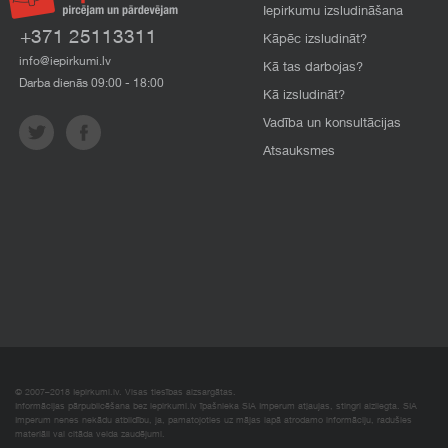
Iepirkumu izsludināšana
+371 25113311
Kāpēc izsludināt?
info@iepirkumi.lv
Kā tas darbojas?
Darba dienās 09:00 - 18:00
Kā izsludināt?
Vadība un konsultācijas
Atsauksmes
© 2007–2018 Iepirkumi.lv. Visas tiesības aizsargātas.
Informācijas pārpublicēšana bez iepirkumi.lv īpašnieka SIA Imperum atļaujas, stingri aizliegta. SIA
Imperum nenes nekādu atbildību, ja, pamatojoties uz mājas lapā atrodamo informāciju, radušies
materiāli vai citāda veida zaudējumi.