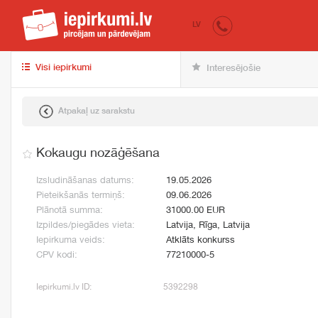
iepirkumi.lv
pir
LV
Visi iepirkumi
Interesējošie
Atpakaļ uz sarakstu
Kokaugu nozāģēšana
Izsludināšanas datums:
19.05.2026
Pieteikšanās termiņš:
09.06.2026
Plānotā summa:
31000.00 EUR
Izpildes/piegādes vieta:
Latvija, Rīga, Latvija
Iepirkuma veids:
Atklāts konkurss
CPV kodi:
77210000-5
Iepirkumi.lv ID:
5392298