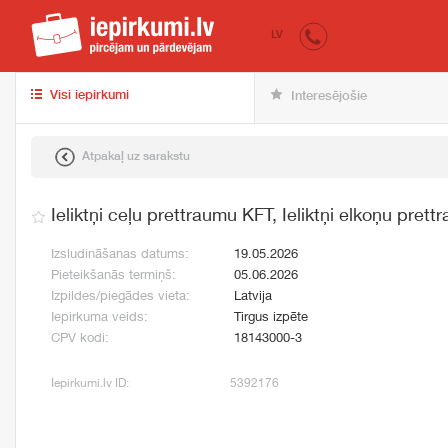
iepirkumi.lv
pir
LV
Visi iepirkumi
Interesējošie
Atpakaļ uz sarakstu
Ieliktņi ceļu prettraumu KFT, Ieliktņi elkoņu pre
Izsludināšanas datums:
19.05.2026
Pieteikšanās termiņš:
05.06.2026
Izpildes/piegādes vieta:
Latvija
Iepirkuma veids:
Tirgus izpēte
CPV kodi:
18143000-3
Iepirkumi.lv ID:
5392176