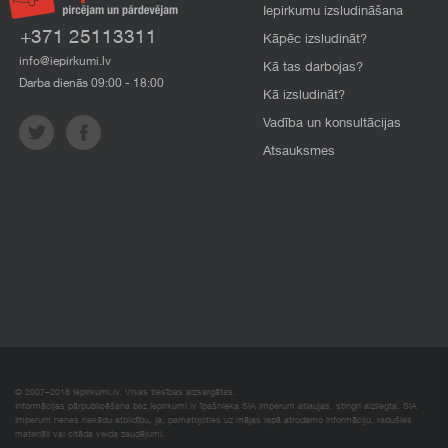
Iepirkumu izsludināšana
+371 25113311
Kāpēc izsludināt?
info@iepirkumi.lv
Kā tas darbojas?
Darba dienās 09:00 - 18:00
Kā izsludināt?
Vadība un konsultācijas
Atsauksmes
© 2007–2018 Iepirkumi.lv. Visas tiesības aizsargātas.
Informācijas pārpublicēšana bez iepirkumi.lv īpašnieka SIA Imperum atļaujas, stingri aizliegta. SIA
Imperum nenes nekādu atbildību, ja, pamatojoties uz mājas lapā atrodamo informāciju, radušies
materiāli vai citāda veida zaudējumi.