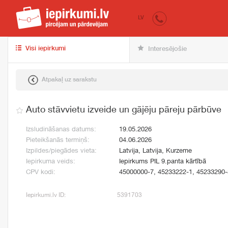
iepirkumi.lv
pir
LV
Visi iepirkumi
Interesējošie
Atpakaļ uz sarakstu
Auto stāvvietu izveide un gājēju pāreju pārbūve
Izsludināšanas datums:
19.05.2026
Pieteikšanās termiņš:
04.06.2026
Izpildes/piegādes vieta:
Latvija, Latvija, Kurzeme
Iepirkuma veids:
Iepirkums PIL 9.panta kārtībā
CPV kodi:
45000000-7, 45233222-1, 45233290-
Iepirkumi.lv ID:
5391703