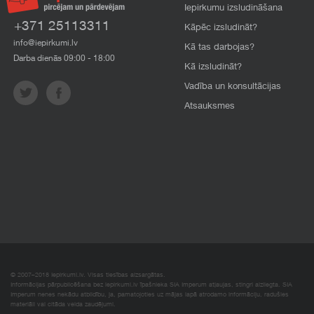
Iepirkumu izsludināšana
+371 25113311
Kāpēc izsludināt?
info@iepirkumi.lv
Kā tas darbojas?
Darba dienās 09:00 - 18:00
Kā izsludināt?
Vadība un konsultācijas
Atsauksmes
© 2007–2018 Iepirkumi.lv. Visas tiesības aizsargātas.
Informācijas pārpublicēšana bez iepirkumi.lv īpašnieka SIA Imperum atļaujas, stingri aizliegta. SIA
Imperum nenes nekādu atbildību, ja, pamatojoties uz mājas lapā atrodamo informāciju, radušies
materiāli vai citāda veida zaudējumi.