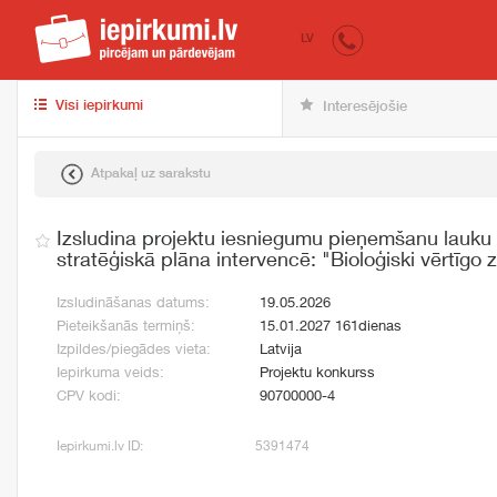
iepirkumi.lv
pir
LV
Visi iepirkumi
Interesējošie
Atpakaļ uz sarakstu
Izsludina projektu iesniegumu pieņemšanu lauku a
stratēģiskā plāna intervencē: "Bioloģiski vērtīgo 
Izsludināšanas datums:
19.05.2026
Pieteikšanās termiņš:
15.01.2027 161dienas
Izpildes/piegādes vieta:
Latvija
Iepirkuma veids:
Projektu konkurss
CPV kodi:
90700000-4
Iepirkumi.lv ID:
5391474