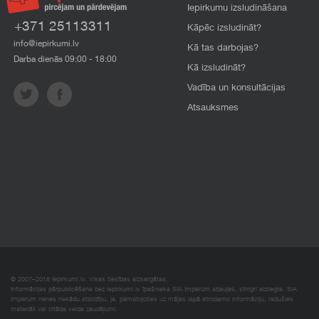
Iepirkumu izsludināšana
+371 25113311
Kāpēc izsludināt?
info@iepirkumi.lv
Kā tas darbojas?
Darba dienās 09:00 - 18:00
Kā izsludināt?
Vadība un konsultācijas
Atsauksmes
© 2007–2018 Iepirkumi.lv. Visas tiesības aizsargātas.
Informācijas pārpublicēšana bez iepirkumi.lv īpašnieka SIA Imperum atļaujas, stingri aizliegta. SIA
Imperum nenes nekādu atbildību, ja, pamatojoties uz mājas lapā atrodamo informāciju, radušies
materiāli vai citāda veida zaudējumi.