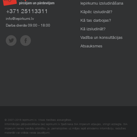
Iepirkumu izsludināšana
+371 25113311
Kāpēc izsludināt?
info@iepirkumi.lv
Kā tas darbojas?
Darba dienās 09:00 - 18:00
Kā izsludināt?
Vadība un konsultācijas
Atsauksmes
© 2007–2018 Iepirkumi.lv. Visas tiesības aizsargātas.
Informācijas pārpublicēšana bez iepirkumi.lv īpašnieka SIA Imperum atļaujas, stingri aizliegta. SIA
Imperum nenes nekādu atbildību, ja, pamatojoties uz mājas lapā atrodamo informāciju, radušies
materiāli vai citāda veida zaudējumi.