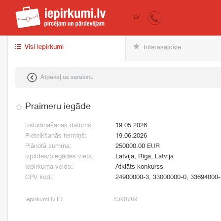
iepirkumi.lv
pir
LV
Visi iepirkumi
Interesējošie
Atpakaļ uz sarakstu
Praimeru iegāde
Izsludināšanas datums:
19.05.2026
Pieteikšanās termiņš:
19.06.2026
Plānotā summa:
250000.00 EUR
Izpildes/piegādes vieta:
Latvija, Rīga, Latvija
Iepirkuma veids:
Atklāts konkurss
CPV kodi:
24900000-3, 33000000-0, 33694000-
Iepirkumi.lv ID:
5390789