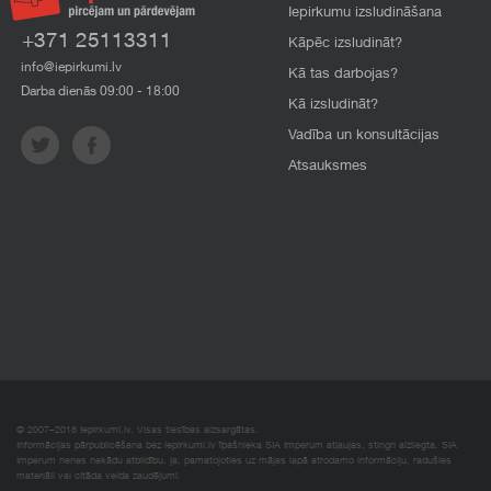
Iepirkumu izsludināšana
+371 25113311
Kāpēc izsludināt?
info@iepirkumi.lv
Kā tas darbojas?
Darba dienās 09:00 - 18:00
Kā izsludināt?
Vadība un konsultācijas
Atsauksmes
© 2007–2018 Iepirkumi.lv. Visas tiesības aizsargātas.
Informācijas pārpublicēšana bez iepirkumi.lv īpašnieka SIA Imperum atļaujas, stingri aizliegta. SIA
Imperum nenes nekādu atbildību, ja, pamatojoties uz mājas lapā atrodamo informāciju, radušies
materiāli vai citāda veida zaudējumi.