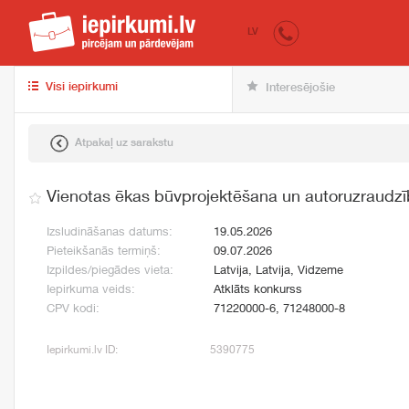
iepirkumi.lv
pir
LV
Visi iepirkumi
Interesējošie
Atpakaļ uz sarakstu
Vienotas ēkas būvprojektēšana un autoruzraudz
Izsludināšanas datums:
19.05.2026
Pieteikšanās termiņš:
09.07.2026
Izpildes/piegādes vieta:
Latvija, Latvija, Vidzeme
Iepirkuma veids:
Atklāts konkurss
CPV kodi:
71220000-6, 71248000-8
Iepirkumi.lv ID:
5390775