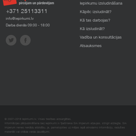
Iepirkumu izsludināšana
+371 25113311
Kāpēc izsludināt?
info@iepirkumi.lv
Kā tas darbojas?
Darba dienās 09:00 - 18:00
Kā izsludināt?
Vadība un konsultācijas
Atsauksmes
© 2007–2018 Iepirkumi.lv. Visas tiesības aizsargātas.
Informācijas pārpublicēšana bez iepirkumi.lv īpašnieka SIA Imperum atļaujas, stingri aizliegta. SIA
Imperum nenes nekādu atbildību, ja, pamatojoties uz mājas lapā atrodamo informāciju, radušies
materiāli vai citāda veida zaudējumi.