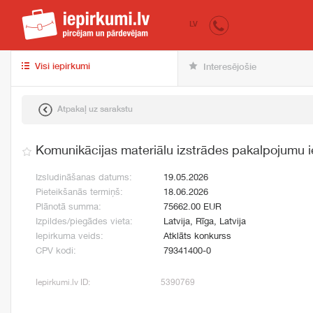
iepirkumi.lv
pir
LV
Visi iepirkumi
Interesējošie
Atpakaļ uz sarakstu
Komunikācijas materiālu izstrādes pakalpojumu 
Izsludināšanas datums:
19.05.2026
Pieteikšanās termiņš:
18.06.2026
Plānotā summa:
75662.00 EUR
Izpildes/piegādes vieta:
Latvija, Rīga, Latvija
Iepirkuma veids:
Atklāts konkurss
CPV kodi:
79341400-0
Iepirkumi.lv ID:
5390769