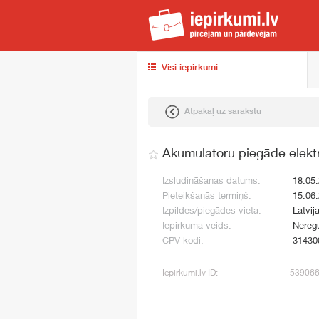
iep
Visi iepirkumi
Atpakaļ uz sarakstu
Akumulatoru piegāde elektr
Izsludināšanas datums:
18.05
Pieteikšanās termiņš:
15.06
Izpildes/piegādes vieta:
Latvija
Iepirkuma veids:
Neregu
CPV kodi:
31430
Iepirkumi.lv ID:
53906