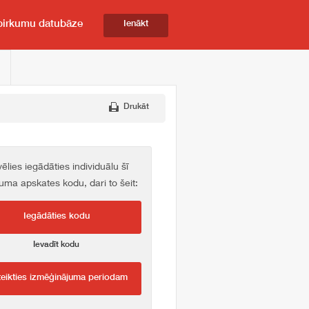
pirkumu datubāze
Ienākt
Drukāt
vēlies iegādāties individuālu šī
kuma apskates kodu, dari to šeit:
Iegādāties kodu
Ievadīt kodu
teikties izmēģinājuma periodam