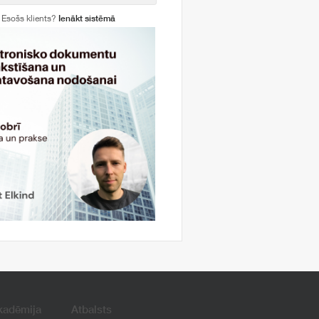
Esošs klients?
Ienākt sistēmā
kadēmija
Atbalsts