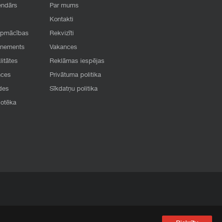
endārs
Par mums
Kontakti
apmācības
Rekvizīti
onements
Vakances
litātes
Reklāmas iespējas
nces
Privātuma politika
des
Sīkdatņu politika
iotēka