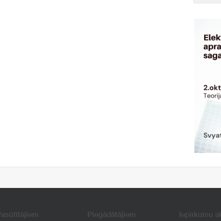
asūtītājiem
Piegādātājiem
Iepirkumu a