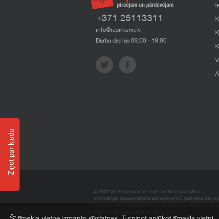
I
+371 25113311
K
info@iepirkumi.lv
K
Darba dienās 09:00 - 18:00
K
V
A
Ziņot par kļūdu
© 2007–2018 Iepirkumi.lv. Visas tiesības aizsargātas.
Informācijas pārpublicēšana bez iepirkumi.lv īpašnieka SIA Impe
Imperum nenes nekādu atbildību, ja, pamatojoties uz mājas l
materiāli vai citāda veida zaudējumi.