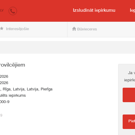
irkumi.lv
pircējam un pārdevējam
Izsludināt iepirkumu
Ie
LV
Interesējošie
Būvieceres
ovilcējiem
Ja 
.2026
iepir
.2026
, Rīga, Latvija, Latvija, Pierīga
lēts iepirkums
000-9
69
Pie