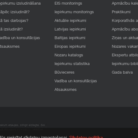
epirkumu izsludināšana
EIS monitorings
Apmācību kal
āpēc izsludināt?
Iepirkumu monitorings
Praktikumi
ā tas darbojas?
Aktuālie iepirkumi
Korporatīvās 
ā izsludināt?
Latvijas iepirkumi
Apmācību ab
adība un konsultācijas
Baltijas iepirkumi
Ziņas un aktua
tsauksmes
Eiropas iepirkumi
Nozares vaka
Nozaru katalogs
Ekspertu atbil
Iepirkumu statistika
Iepirkumu bibl
Būvieceres
Gada balva
Vadība un konsultācijas
Atsauksmes
rum atļaujas, stingri aizliegta. SIA
apā atrodamo informāciju, radušies