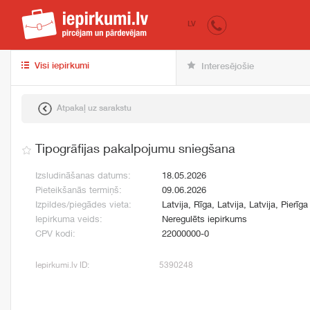
iepirkumi.lv
pir
LV
Visi iepirkumi
Interesējošie
Atpakaļ uz sarakstu
Tipogrāfijas pakalpojumu sniegšana
Izsludināšanas datums:
18.05.2026
Pieteikšanās termiņš:
09.06.2026
Izpildes/piegādes vieta:
Latvija, Rīga, Latvija, Latvija, Pierīga
Iepirkuma veids:
Neregulēts iepirkums
CPV kodi:
22000000-0
Iepirkumi.lv ID:
5390248