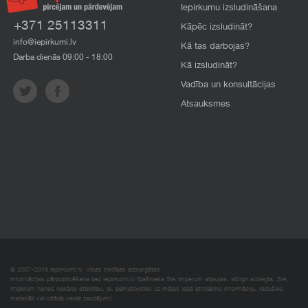
Iepirkumu izsludināšana
+371 25113311
Kāpēc izsludināt?
info@iepirkumi.lv
Kā tas darbojas?
Darba dienās 09:00 - 18:00
Kā izsludināt?
Vadība un konsultācijas
Atsauksmes
© 2007–2018 Iepirkumi.lv. Visas tiesības aizsargātas.
Informācijas pārpublicēšana bez iepirkumi.lv īpašnieka SIA Imperum atļaujas, stingri aizliegta. SIA
Imperum nenes nekādu atbildību, ja, pamatojoties uz mājas lapā atrodamo informāciju, radušies
materiāli vai citāda veida zaudējumi.