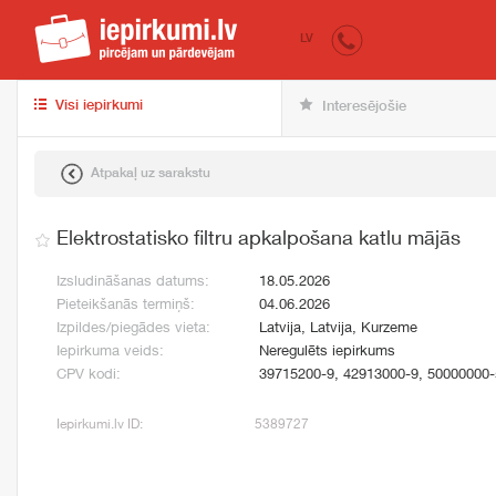
iepirkumi.lv
pir
LV
Visi iepirkumi
Interesējošie
Atpakaļ uz sarakstu
Elektrostatisko filtru apkalpošana katlu mājās
Izsludināšanas datums:
18.05.2026
Pieteikšanās termiņš:
04.06.2026
Izpildes/piegādes vieta:
Latvija, Latvija, Kurzeme
Iepirkuma veids:
Neregulēts iepirkums
CPV kodi:
39715200-9, 42913000-9, 50000000-
Iepirkumi.lv ID:
5389727