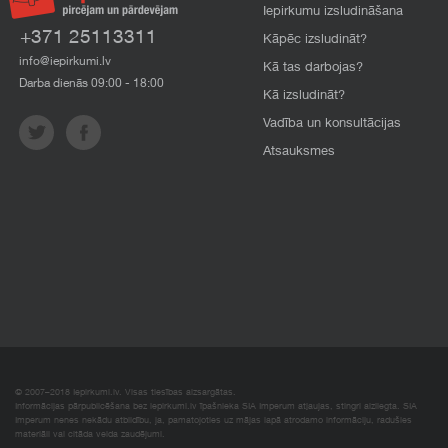
Iepirkumu izsludināšana
+371 25113311
Kāpēc izsludināt?
info@iepirkumi.lv
Kā tas darbojas?
Darba dienās 09:00 - 18:00
Kā izsludināt?
Vadība un konsultācijas
Atsauksmes
© 2007–2018 Iepirkumi.lv. Visas tiesības aizsargātas.
Informācijas pārpublicēšana bez iepirkumi.lv īpašnieka SIA Imperum atļaujas, stingri aizliegta. SIA
Imperum nenes nekādu atbildību, ja, pamatojoties uz mājas lapā atrodamo informāciju, radušies
materiāli vai citāda veida zaudējumi.