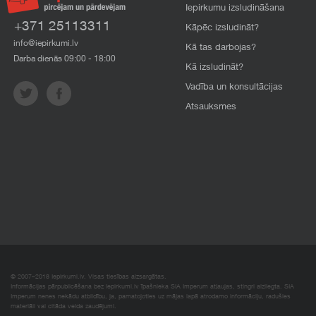
Iepirkumu izsludināšana
+371 25113311
Kāpēc izsludināt?
info@iepirkumi.lv
Kā tas darbojas?
Darba dienās 09:00 - 18:00
Kā izsludināt?
Vadība un konsultācijas
Atsauksmes
© 2007–2018 Iepirkumi.lv. Visas tiesības aizsargātas.
Informācijas pārpublicēšana bez iepirkumi.lv īpašnieka SIA Imperum atļaujas, stingri aizliegta. SIA
Imperum nenes nekādu atbildību, ja, pamatojoties uz mājas lapā atrodamo informāciju, radušies
materiāli vai citāda veida zaudējumi.