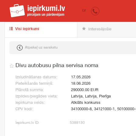
iepirkumi.lv
pir
LV
Visi iepirkumi
Interesējošie
Atpakaļ uz sarakstu
Divu autobusu pilna servisa noma
Izsludināšanas datums:
17.05.2026
Pieteikšanās termiņš:
18.06.2026
Plānotā summa:
290000.00 EUR
Izpildes/piegādes vieta:
Latvija, Latvija, Pierīga
Iepirkuma veids:
Atklāts konkurss
CPV kodi:
34100000-8, 34121000-1, 50100000-
Iepirkumi.lv ID:
5388130