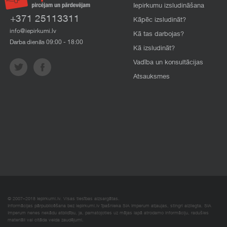
Iepirkumu izsludināšana
+371 25113311
Kāpēc izsludināt?
info@iepirkumi.lv
Kā tas darbojas?
Darba dienās 09:00 - 18:00
Kā izsludināt?
Vadība un konsultācijas
Atsauksmes
© 2007–2018 Iepirkumi.lv. Visas tiesības aizsargātas.
Informācijas pārpublicēšana bez iepirkumi.lv īpašnieka SIA Imperum atļaujas, stingri aizliegta. SIA
Imperum nenes nekādu atbildību, ja, pamatojoties uz mājas lapā atrodamo informāciju, radušies
materiāli vai citāda veida zaudējumi.