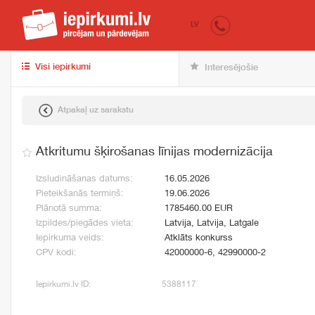
iepirkumi.lv
pir
LV
Visi iepirkumi
Interesējošie
Atpakaļ uz sarakstu
Atkritumu šķirošanas līnijas modernizācija
Izsludināšanas datums:
16.05.2026
Pieteikšanās termiņš:
19.06.2026
Plānotā summa:
1785460.00 EUR
Izpildes/piegādes vieta:
Latvija, Latvija, Latgale
Iepirkuma veids:
Atklāts konkurss
CPV kodi:
42000000-6, 42990000-2
Iepirkumi.lv ID:
5388117