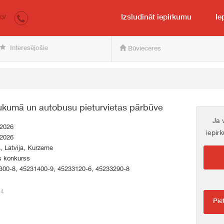
irkumi.lv
pircējam un pārdevējam
Izsludināt iepirkumu
Ie
LV
Interesējošie
Būvieceres
ukumā un autobusu pieturvietas pārbūve
Ja 
.2026
iepir
.2026
a, Latvija, Kurzeme
s konkurss
300-8, 45231400-9, 45233120-6, 45233290-8
04
Pie