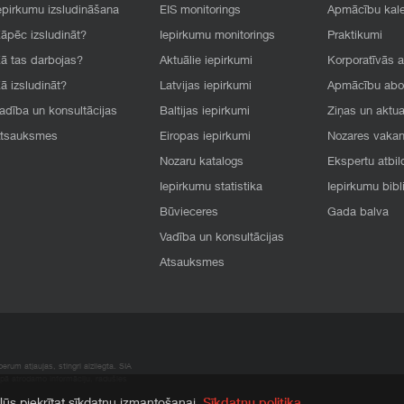
epirkumu izsludināšana
EIS monitorings
Apmācību kal
āpēc izsludināt?
Iepirkumu monitorings
Praktikumi
ā tas darbojas?
Aktuālie iepirkumi
Korporatīvās 
ā izsludināt?
Latvijas iepirkumi
Apmācību ab
adība un konsultācijas
Baltijas iepirkumi
Ziņas un aktua
tsauksmes
Eiropas iepirkumi
Nozares vaka
Nozaru katalogs
Ekspertu atbil
Iepirkumu statistika
Iepirkumu bibl
Būvieceres
Gada balva
Vadība un konsultācijas
Atsauksmes
rum atļaujas, stingri aizliegta. SIA
apā atrodamo informāciju, radušies