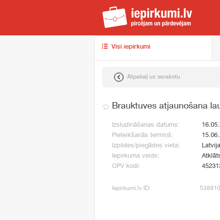
iep
Visi iepirkumi
Atpakaļ uz sarakstu
Brauktuves atjaunošana la
Izsludināšanas datums:
16.05
Pieteikšanās termiņš:
15.06
Izpildes/piegādes vieta:
Latvij
Iepirkuma veids:
Atklāt
CPV kodi:
45231
Iepirkumi.lv ID:
53881