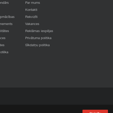
endārs
Par mums
Kontakti
apmācības
Rekvizīti
onements
Vakances
litātes
Reklāmas iespējas
nces
Privātuma politika
des
Sīkdatņu politika
iotēka