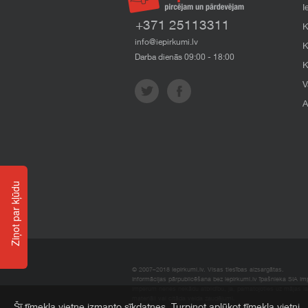
I
+371 25113311
K
info@iepirkumi.lv
K
Darba dienās 09:00 - 18:00
K
V
A
Ziņot par kļūdu
© 2007–2018 Iepirkumi.lv. Visas tiesības aizsargātas.
Informācijas pārpublicēšana bez iepirkumi.lv īpašnieka SIA Impe
Imperum nenes nekādu atbildību, ja, pamatojoties uz mājas l
materiāli vai citāda veida zaudējumi.