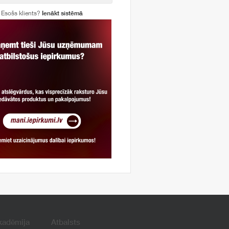
Esošs klients?
Ienākt sistēmā
kadēmija
Atbalsts