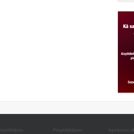
asūtītājiem
Piegādātājiem
Iepirkumu a