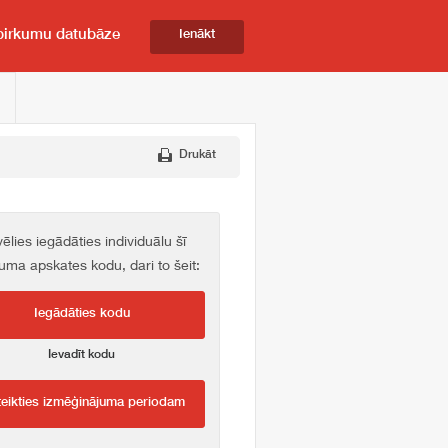
pirkumu datubāze
Ienākt
Drukāt
vēlies iegādāties individuālu šī
kuma apskates kodu, dari to šeit:
Iegādāties kodu
Ievadīt kodu
teikties izmēģinājuma periodam