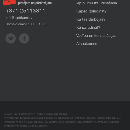
Iepirkumu izsludināšana
+371 25113311
Kāpēc izsludināt?
info@iepirkumi.lv
Kā tas darbojas?
Darba dienās 09:00 - 18:00
Kā izsludināt?
Vadība un konsultācijas
Atsauksmes
© 2007–2018 Iepirkumi.lv. Visas tiesības aizsargātas.
Informācijas pārpublicēšana bez iepirkumi.lv īpašnieka SIA Imperum atļaujas, stingri aizliegta. SIA
Imperum nenes nekādu atbildību, ja, pamatojoties uz mājas lapā atrodamo informāciju, radušies
materiāli vai citāda veida zaudējumi.