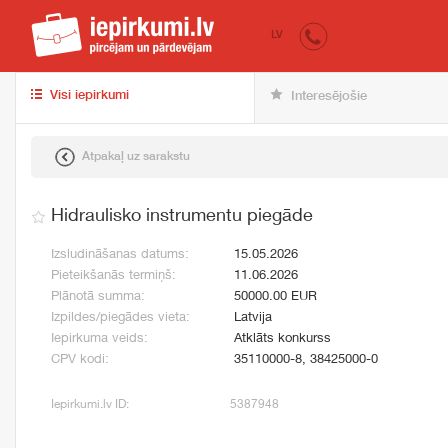
iepirkumi.lv
pir
LV
Visi iepirkumi
Interesējošie
Atpakaļ uz sarakstu
Hidraulisko instrumentu piegāde
Izsludināšanas datums:
15.05.2026
Pieteikšanās termiņš:
11.06.2026
Plānotā summa:
50000.00 EUR
Izpildes/piegādes vieta:
Latvija
Iepirkuma veids:
Atklāts konkurss
CPV kodi:
35110000-8, 38425000-0
Iepirkumi.lv ID:
5387948