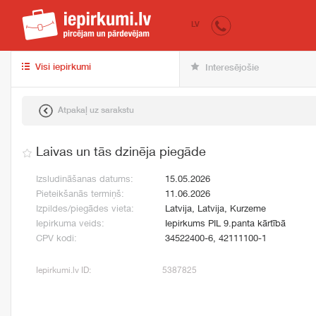
iepirkumi.lv
pir
LV
Visi iepirkumi
Interesējošie
Atpakaļ uz sarakstu
Laivas un tās dzinēja piegāde
Izsludināšanas datums:
15.05.2026
Pieteikšanās termiņš:
11.06.2026
Izpildes/piegādes vieta:
Latvija, Latvija, Kurzeme
Iepirkuma veids:
Iepirkums PIL 9.panta kārtībā
CPV kodi:
34522400-6, 42111100-1
Iepirkumi.lv ID:
5387825