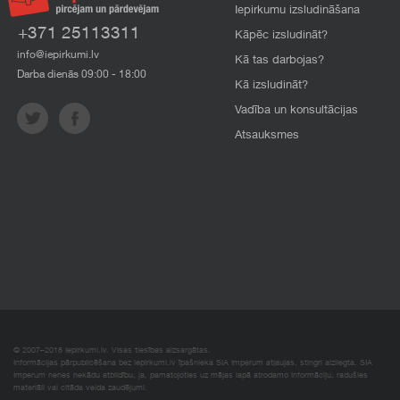
Iepirkumu izsludināšana
+371 25113311
Kāpēc izsludināt?
info@iepirkumi.lv
Kā tas darbojas?
Darba dienās 09:00 - 18:00
Kā izsludināt?
Vadība un konsultācijas
Atsauksmes
© 2007–2018 Iepirkumi.lv. Visas tiesības aizsargātas.
Informācijas pārpublicēšana bez iepirkumi.lv īpašnieka SIA Imperum atļaujas, stingri aizliegta. SIA
Imperum nenes nekādu atbildību, ja, pamatojoties uz mājas lapā atrodamo informāciju, radušies
materiāli vai citāda veida zaudējumi.