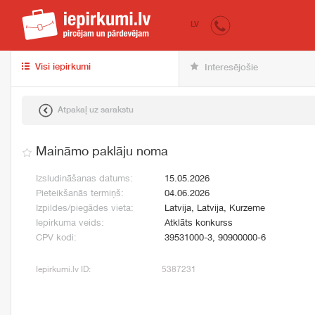
iepirkumi.lv
pir
LV
Visi iepirkumi
Interesējošie
Atpakaļ uz sarakstu
Maināmo paklāju noma
Izsludināšanas datums:
15.05.2026
Pieteikšanās termiņš:
04.06.2026
Izpildes/piegādes vieta:
Latvija, Latvija, Kurzeme
Iepirkuma veids:
Atklāts konkurss
CPV kodi:
39531000-3, 90900000-6
Iepirkumi.lv ID:
5387231