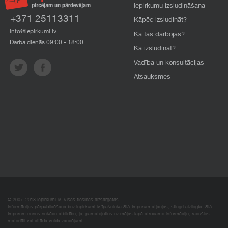
Iepirkumu izsludināšana
+371 25113311
Kāpēc izsludināt?
info@iepirkumi.lv
Kā tas darbojas?
Darba dienās 09:00 - 18:00
Kā izsludināt?
Vadība un konsultācijas
Atsauksmes
© 2007–2018 Iepirkumi.lv. Visas tiesības aizsargātas.
Informācijas pārpublicēšana bez iepirkumi.lv īpašnieka SIA Imperum atļaujas, stingri aizliegta. SIA
Imperum nenes nekādu atbildību, ja, pamatojoties uz mājas lapā atrodamo informāciju, radušies
materiāli vai citāda veida zaudējumi.