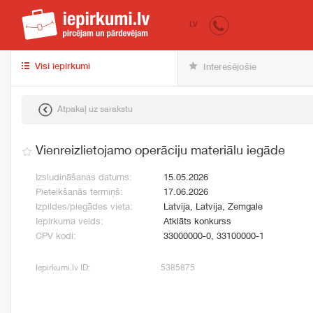
iepirkumi.lv
pir
LV
Visi iepirkumi
Interesējošie
Atpakaļ uz sarakstu
Vienreizlietojamo operāciju materiālu iegāde
Izsludināšanas datums:
15.05.2026
Pieteikšanās termiņš:
17.06.2026
Izpildes/piegādes vieta:
Latvija, Latvija, Zemgale
Iepirkuma veids:
Atklāts konkurss
CPV kodi:
33000000-0, 33100000-1
Iepirkumi.lv ID:
5385875