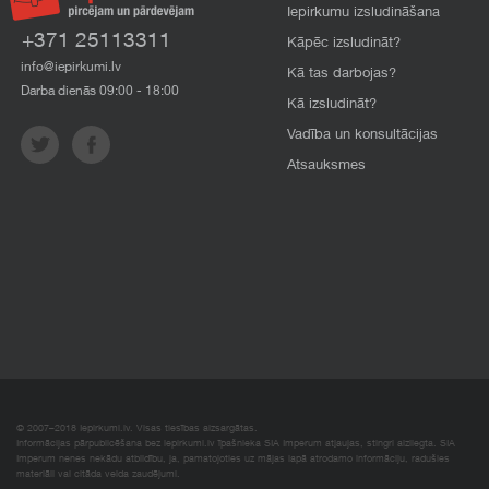
Iepirkumu izsludināšana
+371 25113311
Kāpēc izsludināt?
info@iepirkumi.lv
Kā tas darbojas?
Darba dienās 09:00 - 18:00
Kā izsludināt?
Vadība un konsultācijas
Atsauksmes
© 2007–2018 Iepirkumi.lv. Visas tiesības aizsargātas.
Informācijas pārpublicēšana bez iepirkumi.lv īpašnieka SIA Imperum atļaujas, stingri aizliegta. SIA
Imperum nenes nekādu atbildību, ja, pamatojoties uz mājas lapā atrodamo informāciju, radušies
materiāli vai citāda veida zaudējumi.