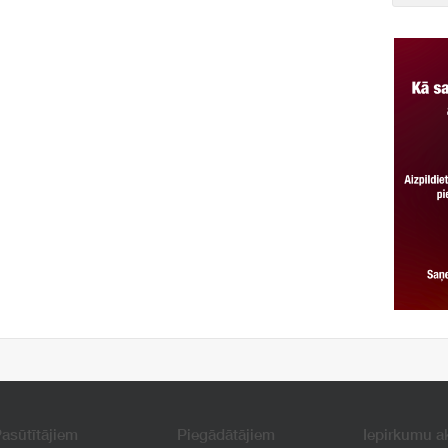
asūtītājiem
Piegādātājiem
Iepirkumu a