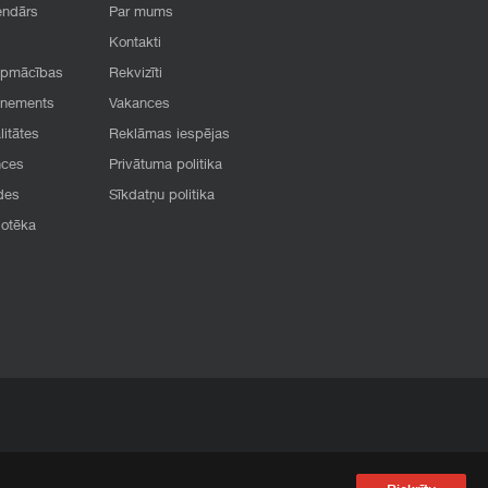
endārs
Par mums
Kontakti
apmācības
Rekvizīti
onements
Vakances
litātes
Reklāmas iespējas
nces
Privātuma politika
des
Sīkdatņu politika
iotēka