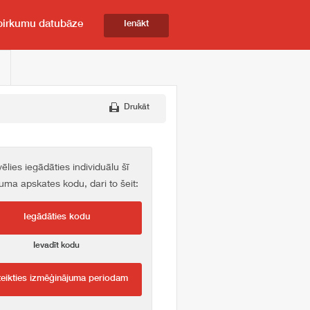
pirkumu datubāze
Ienākt
Drukāt
vēlies iegādāties individuālu šī
kuma apskates kodu, dari to šeit:
Iegādāties kodu
Ievadīt kodu
teikties izmēģinājuma periodam