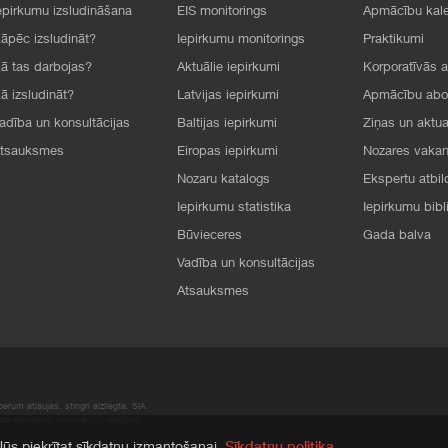
epirkumu izsludināšana
EIS monitorings
Apmācību kal
āpēc izsludināt?
Iepirkumu monitorings
Praktikumi
ā tas darbojas?
Aktuālie iepirkumi
Korporatīvās 
ā izsludināt?
Latvijas iepirkumi
Apmācību ab
adība un konsultācijas
Baltijas iepirkumi
Ziņas un aktua
tsauksmes
Eiropas iepirkumi
Nozares vaka
Nozaru katalogs
Ekspertu atbil
Iepirkumu statistika
Iepirkumu bibl
Būvieceres
Gada balva
Vadība un konsultācijas
Atsauksmes
rum atļaujas, stingri aizliegta. SIA
apā atrodamo informāciju, radušies