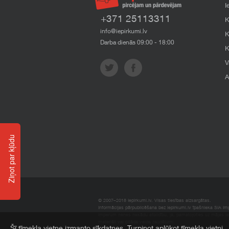
I
+371 25113311
K
info@iepirkumi.lv
K
Darba dienās 09:00 - 18:00
K
V
A
Ziņot par kļūdu
© 2007–2018 Iepirkumi.lv. Visas tiesības aizsargātas.
Informācijas pārpublicēšana bez iepirkumi.lv īpašnieka SIA Impe
Imperum nenes nekādu atbildību, ja, pamatojoties uz mājas l
materiāli vai citāda veida zaudējumi.