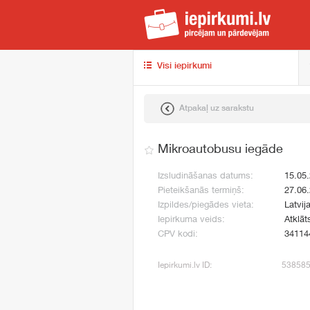
iep
Visi iepirkumi
Atpakaļ uz sarakstu
Mikroautobusu iegāde
Izsludināšanas datums:
15.05
Pieteikšanās termiņš:
27.06
Izpildes/piegādes vieta:
Latvij
Iepirkuma veids:
Atklāt
CPV kodi:
34114
Iepirkumi.lv ID:
53858