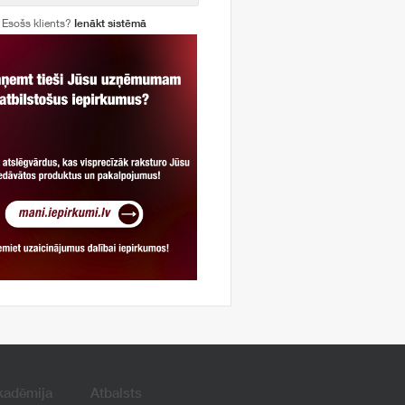
Esošs klients?
Ienākt sistēmā
kadēmija
Atbalsts