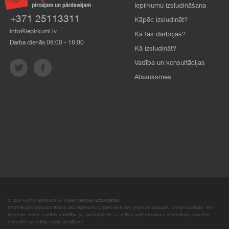
Iepirkumu izsludināšana
+371 25113311
Kāpēc izsludināt?
info@iepirkumi.lv
Kā tas darbojas?
Darba dienās 09:00 - 18:00
Kā izsludināt?
Vadība un konsultācijas
Atsauksmes
© 2007–2018 Iepirkumi.lv. Visas tiesības aizsargātas.
Informācijas pārpublicēšana bez iepirkumi.lv īpašnieka SIA Imperum atļaujas, stingri aizliegta. SIA
Imperum nenes nekādu atbildību, ja, pamatojoties uz mājas lapā atrodamo informāciju, radušies
materiāli vai citāda veida zaudējumi.