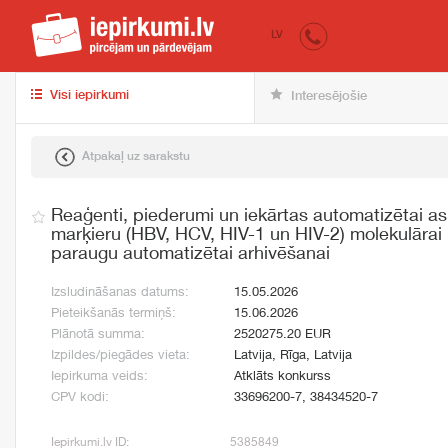
iepirkumi.lv
pir
LV
Visi iepirkumi
Interesējošie
Atpakaļ uz sarakstu
Reaģenti, piederumi un iekārtas automatizētai as
marķieru (HBV, HCV, HIV-1 un HIV-2) molekulārai
paraugu automatizētai arhivēšanai
Izsludināšanas datums:
15.05.2026
Pieteikšanās termiņš:
15.06.2026
Plānotā summa:
2520275.20 EUR
Izpildes/piegādes vieta:
Latvija, Rīga, Latvija
Iepirkuma veids:
Atklāts konkurss
CPV kodi:
33696200-7, 38434520-7
Iepirkumi.lv ID:
5385849