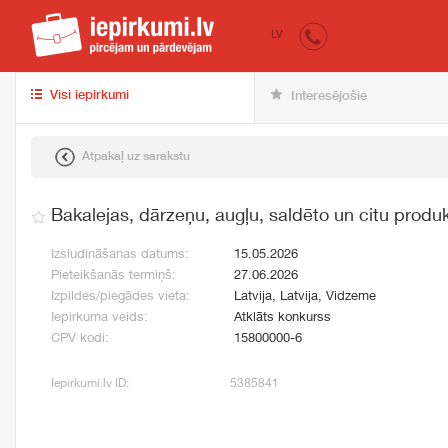
iepirkumi.lv
pir
LV
Visi iepirkumi
Interesējošie
Atpakaļ uz sarakstu
Bakalejas, dārzeņu, augļu, saldēto un citu produ
Izsludināšanas datums:
15.05.2026
Pieteikšanās termiņš:
27.06.2026
Izpildes/piegādes vieta:
Latvija, Latvija, Vidzeme
Iepirkuma veids:
Atklāts konkurss
CPV kodi:
15800000-6
Iepirkumi.lv ID:
5385841