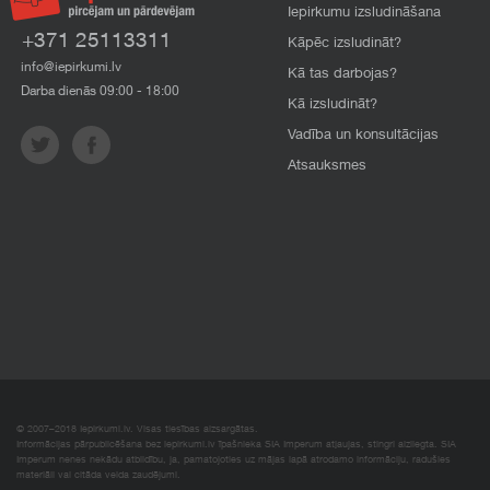
Iepirkumu izsludināšana
+371 25113311
Kāpēc izsludināt?
info@iepirkumi.lv
Kā tas darbojas?
Darba dienās 09:00 - 18:00
Kā izsludināt?
Vadība un konsultācijas
Atsauksmes
© 2007–2018 Iepirkumi.lv. Visas tiesības aizsargātas.
Informācijas pārpublicēšana bez iepirkumi.lv īpašnieka SIA Imperum atļaujas, stingri aizliegta. SIA
Imperum nenes nekādu atbildību, ja, pamatojoties uz mājas lapā atrodamo informāciju, radušies
materiāli vai citāda veida zaudējumi.