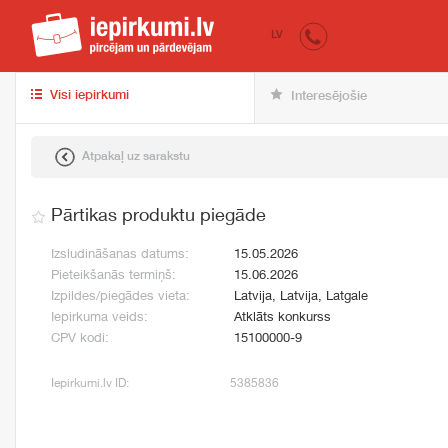
iepirkumi.lv
pir
LV
Visi iepirkumi
Interesējošie
Atpakaļ uz sarakstu
Pārtikas produktu piegāde
Izsludināšanas datums:
15.05.2026
Pieteikšanās termiņš:
15.06.2026
Izpildes/piegādes vieta:
Latvija, Latvija, Latgale
Iepirkuma veids:
Atklāts konkurss
CPV kodi:
15100000-9
Iepirkumi.lv ID:
5385836