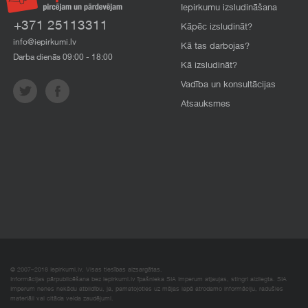
Iepirkumu izsludināšana
+371 25113311
Kāpēc izsludināt?
info@iepirkumi.lv
Kā tas darbojas?
Darba dienās 09:00 - 18:00
Kā izsludināt?
Vadība un konsultācijas
Atsauksmes
© 2007–2018 Iepirkumi.lv. Visas tiesības aizsargātas.
Informācijas pārpublicēšana bez iepirkumi.lv īpašnieka SIA Imperum atļaujas, stingri aizliegta. SIA
Imperum nenes nekādu atbildību, ja, pamatojoties uz mājas lapā atrodamo informāciju, radušies
materiāli vai citāda veida zaudējumi.