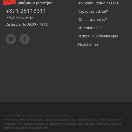
Iepirkumu izsludināšana
+371 25113311
Kāpēc izsludināt?
info@iepirkumi.lv
Kā tas darbojas?
Darba dienās 09:00 - 18:00
Kā izsludināt?
Vadība un konsultācijas
Atsauksmes
© 2007–2018 Iepirkumi.lv. Visas tiesības aizsargātas.
Informācijas pārpublicēšana bez iepirkumi.lv īpašnieka SIA Imperum atļaujas, stingri aizliegta. SIA
Imperum nenes nekādu atbildību, ja, pamatojoties uz mājas lapā atrodamo informāciju, radušies
materiāli vai citāda veida zaudējumi.