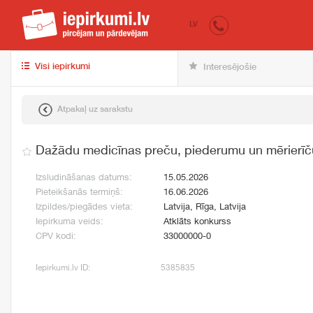
iepirkumi.lv
pir
LV
Visi iepirkumi
Interesējošie
Atpakaļ uz sarakstu
Dažādu medicīnas preču, piederumu un mērierīč
Izsludināšanas datums:
15.05.2026
Pieteikšanās termiņš:
16.06.2026
Izpildes/piegādes vieta:
Latvija, Rīga, Latvija
Iepirkuma veids:
Atklāts konkurss
CPV kodi:
33000000-0
Iepirkumi.lv ID:
5385835