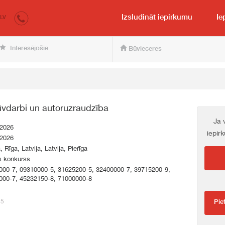
irkumi.lv
pircējam un pārdevējam
Izsludināt iepirkumu
Ie
LV
Interesējošie
Būvieceres
ūvdarbi un autoruzraudzība
Ja 
.2026
iepir
.2026
, Rīga, Latvija, Latvija, Pierīga
s konkurss
000-7, 09310000-5, 31625200-5, 32400000-7, 39715200-9,
000-7, 45232150-8, 71000000-8
15
Pie