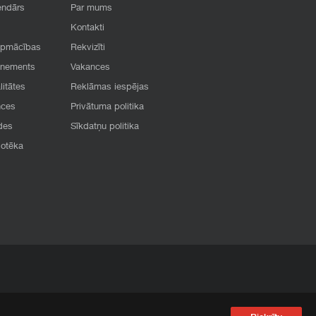
endārs
Par mums
Kontakti
apmācības
Rekvizīti
onements
Vakances
litātes
Reklāmas iespējas
nces
Privātuma politika
des
Sīkdatņu politika
iotēka