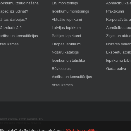
epirkumu izsludināšana
EIS monitorings
Apmācību kal
āpēc izsludināt?
Iepirkumu monitorings
Praktikumi
ā tas darbojas?
Aktuālie iepirkumi
Korporatīvās 
ā izsludināt?
Latvijas iepirkumi
Apmācību ab
adība un konsultācijas
Baltijas iepirkumi
Ziņas un aktua
tsauksmes
Eiropas iepirkumi
Nozares vaka
Nozaru katalogs
Ekspertu atbil
Iepirkumu statistika
Iepirkumu bibl
Būvieceres
Gada balva
Vadība un konsultācijas
Atsauksmes
rum atļaujas, stingri aizliegta. SIA
apā atrodamo informāciju, radušies