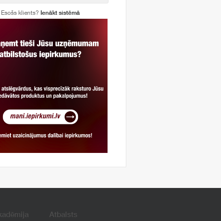
Esošs klients?
Ienākt sistēmā
kadēmija
Atbalsts