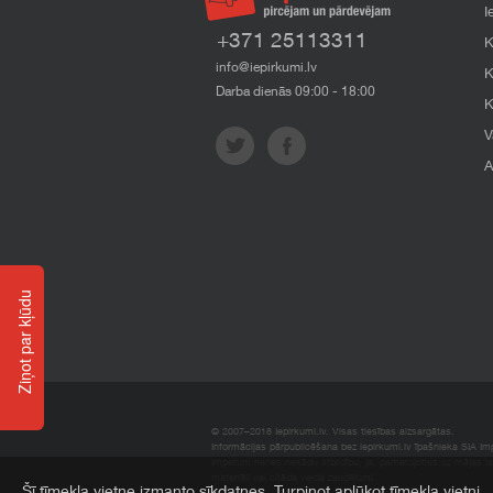
I
+371 25113311
K
info@iepirkumi.lv
K
Darba dienās 09:00 - 18:00
K
V
A
Ziņot par kļūdu
© 2007–2018 Iepirkumi.lv. Visas tiesības aizsargātas.
Informācijas pārpublicēšana bez iepirkumi.lv īpašnieka SIA Impe
Imperum nenes nekādu atbildību, ja, pamatojoties uz mājas l
materiāli vai citāda veida zaudējumi.