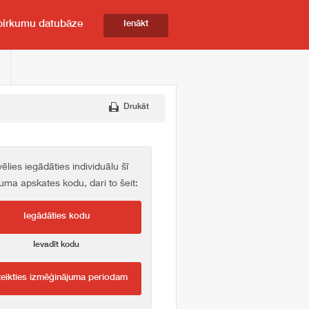
pirkumu datubāze
Ienākt
Drukāt
vēlies iegādāties individuālu šī
kuma apskates kodu, dari to šeit:
Iegādāties kodu
Ievadīt kodu
teikties izmēģinājuma periodam