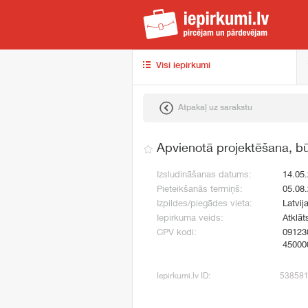
iep
Visi iepirkumi
Atpakaļ uz sarakstu
Apvienotā projektēšana, b
Izsludināšanas datums:
14.05
Pieteikšanās termiņš:
05.08
Izpildes/piegādes vieta:
Latvija
Iepirkuma veids:
Atklāt
CPV kodi:
09123
45000
Iepirkumi.lv ID:
53858