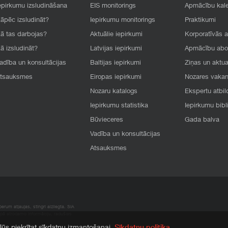
epirkumu izsludināšana
EIS monitorings
Apmācību kal
āpēc izsludināt?
Iepirkumu monitorings
Praktikumi
ā tas darbojas?
Aktuālie iepirkumi
Korporatīvās 
ā izsludināt?
Latvijas iepirkumi
Apmācību ab
adība un konsultācijas
Baltijas iepirkumi
Ziņas un aktua
tsauksmes
Eiropas iepirkumi
Nozares vaka
Nozaru katalogs
Ekspertu atbil
Iepirkumu statistika
Iepirkumu bibl
Būvieceres
Gada balva
Vadība un konsultācijas
Atsauksmes
rum atļaujas, stingri aizliegta. SIA
apā atrodamo informāciju, radušies