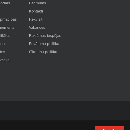
endārs
Par mums
Kontakti
apmācības
Rekvizīti
onements
Vakances
litātes
Reklāmas iespējas
nces
Privātuma politika
des
Sīkdatņu politika
iotēka