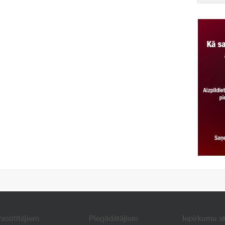
asūtītājiem
Piegādātājiem
Iepirkumu a