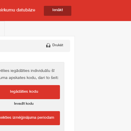
pirkumu datubāze
Ienākt
Drukāt
vēlies iegādāties individuālu šī
kuma apskates kodu, dari to šeit:
Iegādāties kodu
Ievadīt kodu
teikties izmēģinājuma periodam