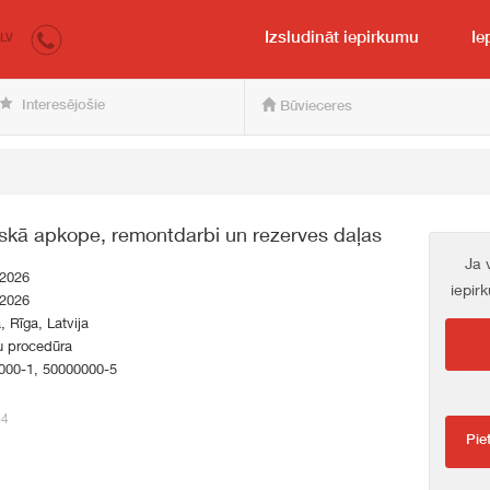
irkumi.lv
pircējam un pārdevējam
Izsludināt iepirkumu
Ie
LV
Interesējošie
Būvieceres
tiskā apkope, remontdarbi un rezerves daļas
Ja 
.2026
iepir
.2026
a, Rīga, Latvija
u procedūra
000-1, 50000000-5
64
Pie