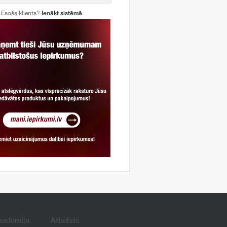
Esošs klients?
Ienākt sistēmā
kadēmija
Atbalsts