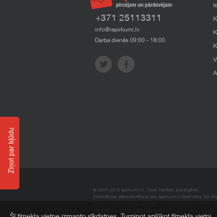
I
+371 25113311
K
info@iepirkumi.lv
K
Darba dienās 09:00 - 18:00
K
V
A
Ziņot par kļūdu
© 2007–2018 Iepirkumi.lv. Visas tiesības aizsargātas.
Informācijas pārpublicēšana bez iepirkumi.lv īpašnieka SIA Impe
Imperum nenes nekādu atbildību, ja, pamatojoties uz mājas l
materiāli vai citāda veida zaudējumi.