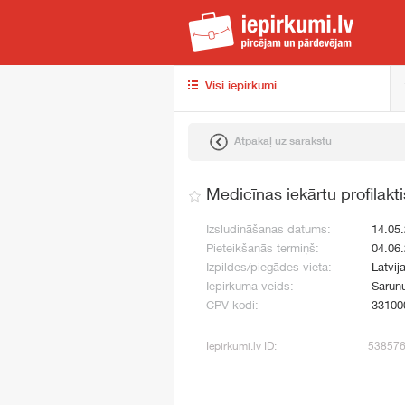
iep
Visi iepirkumi
Atpakaļ uz sarakstu
Medicīnas iekārtu profilak
Izsludināšanas datums:
14.05
Pieteikšanās termiņš:
04.06
Izpildes/piegādes vieta:
Latvij
Iepirkuma veids:
Sarun
CPV kodi:
33100
Iepirkumi.lv ID:
53857