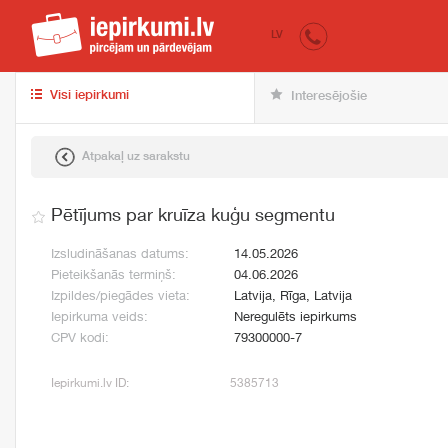
iepirkumi.lv
pir
LV
Visi iepirkumi
Interesējošie
Atpakaļ uz sarakstu
Pētījums par kruīza kuģu segmentu
Izsludināšanas datums:
14.05.2026
Pieteikšanās termiņš:
04.06.2026
Izpildes/piegādes vieta:
Latvija, Rīga, Latvija
Iepirkuma veids:
Neregulēts iepirkums
CPV kodi:
79300000-7
Iepirkumi.lv ID:
5385713