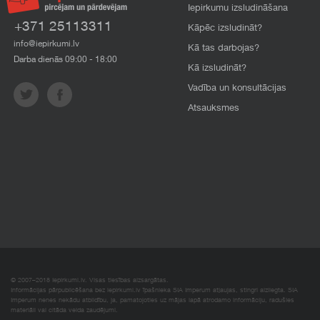
Iepirkumu izsludināšana
+371 25113311
Kāpēc izsludināt?
info@iepirkumi.lv
Kā tas darbojas?
Darba dienās 09:00 - 18:00
Kā izsludināt?
Vadība un konsultācijas
Atsauksmes
© 2007–2018 Iepirkumi.lv. Visas tiesības aizsargātas.
Informācijas pārpublicēšana bez iepirkumi.lv īpašnieka SIA Imperum atļaujas, stingri aizliegta. SIA
Imperum nenes nekādu atbildību, ja, pamatojoties uz mājas lapā atrodamo informāciju, radušies
materiāli vai citāda veida zaudējumi.