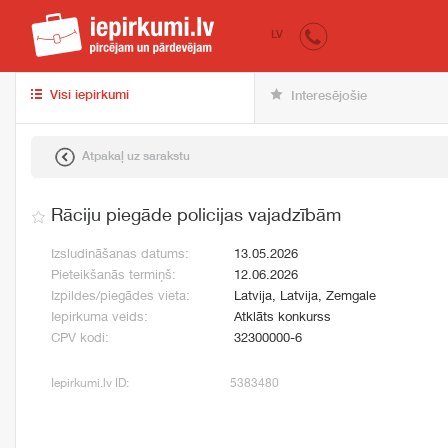
iepirkumi.lv
pir
LV
Visi iepirkumi
Interesējošie
Atpakaļ uz sarakstu
Rāciju piegāde policijas vajadzībām
Izsludināšanas datums:
13.05.2026
Pieteikšanās termiņš:
12.06.2026
Izpildes/piegādes vieta:
Latvija, Latvija, Zemgale
Iepirkuma veids:
Atklāts konkurss
CPV kodi:
32300000-6
Iepirkumi.lv ID:
5383480