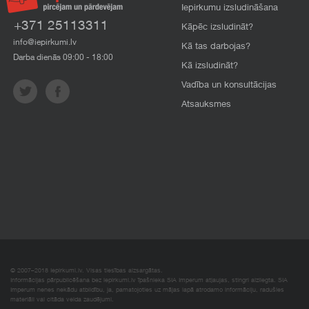
Iepirkumu izsludināšana
+371 25113311
Kāpēc izsludināt?
info@iepirkumi.lv
Kā tas darbojas?
Darba dienās 09:00 - 18:00
Kā izsludināt?
Vadība un konsultācijas
Atsauksmes
© 2007–2018 Iepirkumi.lv. Visas tiesības aizsargātas.
Informācijas pārpublicēšana bez iepirkumi.lv īpašnieka SIA Imperum atļaujas, stingri aizliegta. SIA
Imperum nenes nekādu atbildību, ja, pamatojoties uz mājas lapā atrodamo informāciju, radušies
materiāli vai citāda veida zaudējumi.