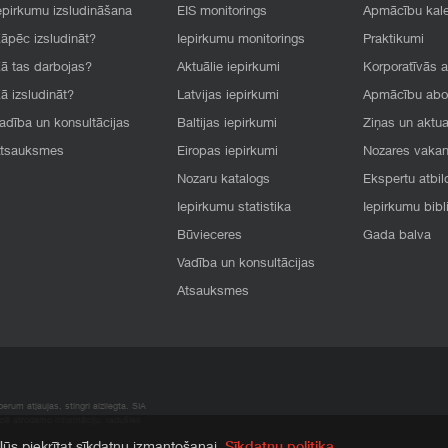
epirkumu izsludināšana
EIS monitorings
Apmācību kal
āpēc izsludināt?
Iepirkumu monitorings
Praktikumi
ā tas darbojas?
Aktuālie iepirkumi
Korporatīvās 
ā izsludināt?
Latvijas iepirkumi
Apmācību ab
adība un konsultācijas
Baltijas iepirkumi
Ziņas un aktua
tsauksmes
Eiropas iepirkumi
Nozares vaka
Nozaru katalogs
Ekspertu atbil
Iepirkumu statistika
Iepirkumu bibl
Būvieceres
Gada balva
Vadība un konsultācijas
Atsauksmes
rum atļaujas, stingri aizliegta. SIA
apā atrodamo informāciju, radušies