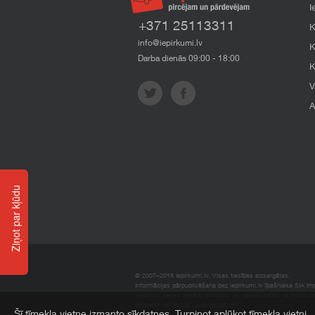
I
+371 25113311
K
info@iepirkumi.lv
K
Darba dienās 09:00 - 18:00
K
V
A
Ziņot par kļūdu
© 2007–2018 Iepirkumi.lv. Visas tiesības aizsargātas.
Informācijas pārpublicēšana bez iepirkumi.lv īpašnieka SIA Impe
Imperum nenes nekādu atbildību, ja, pamatojoties uz mājas l
materiāli vai citāda veida zaudējumi.