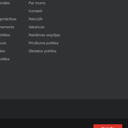
endārs
Par mums
Kontakti
apmācības
Rekvizīti
onements
Vakances
litātes
Reklāmas iespējas
nces
Privātuma politika
des
Sīkdatņu politika
iotēka