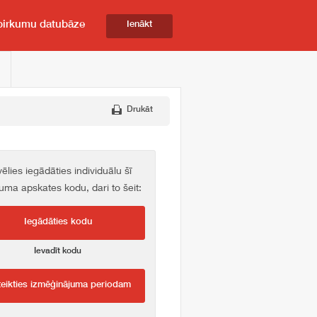
pirkumu datubāze
Ienākt
Drukāt
vēlies iegādāties individuālu šī
kuma apskates kodu, dari to šeit:
Iegādāties kodu
Ievadīt kodu
teikties izmēģinājuma periodam