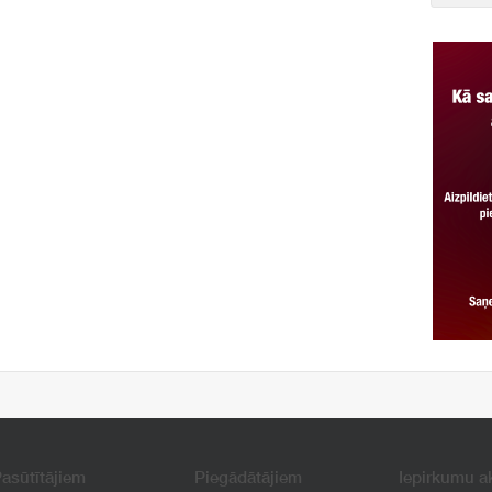
asūtītājiem
Piegādātājiem
Iepirkumu a