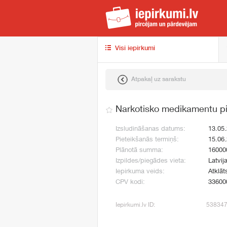
iep
Visi iepirkumi
Atpakaļ uz sarakstu
Narkotisko medikamentu p
Izsludināšanas datums:
13.05
Pieteikšanās termiņš:
15.06
Plānotā summa:
16000
Izpildes/piegādes vieta:
Latvij
Iepirkuma veids:
Atklāt
CPV kodi:
33600
Iepirkumi.lv ID:
53834