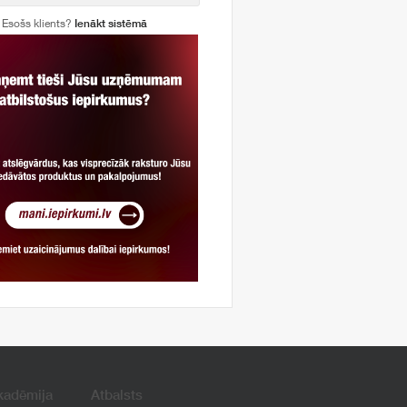
Esošs klients?
Ienākt sistēmā
kadēmija
Atbalsts