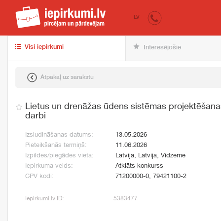
iepirkumi.lv
pir
LV
Visi iepirkumi
Interesējošie
Atpakaļ uz sarakstu
Lietus un drenāžas ūdens sistēmas projektēšana
darbi
Izsludināšanas datums:
13.05.2026
Pieteikšanās termiņš:
11.06.2026
Izpildes/piegādes vieta:
Latvija, Latvija, Vidzeme
Iepirkuma veids:
Atklāts konkurss
CPV kodi:
71200000-0, 79421100-2
Iepirkumi.lv ID:
5383477