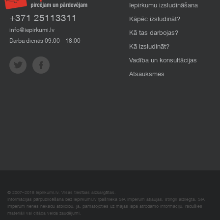
Iepirkumu izsludināšana
+371 25113311
Kāpēc izsludināt?
info@iepirkumi.lv
Kā tas darbojas?
Darba dienās 09:00 - 18:00
Kā izsludināt?
Vadība un konsultācijas
Atsauksmes
© 2007–2018 Iepirkumi.lv. Visas tiesības aizsargātas.
Informācijas pārpublicēšana bez iepirkumi.lv īpašnieka SIA Imperum atļaujas, stingri aizliegta. SIA
Imperum nenes nekādu atbildību, ja, pamatojoties uz mājas lapā atrodamo informāciju, radušies
materiāli vai citāda veida zaudējumi.