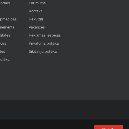
endārs
Par mums
Kontakti
apmācības
Rekvizīti
onements
Vakances
litātes
Reklāmas iespējas
nces
Privātuma politika
des
Sīkdatņu politika
iotēka