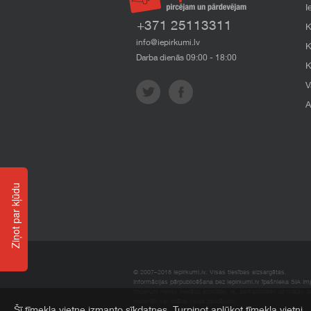
I
+371 25113311
K
info@iepirkumi.lv
K
Darba dienās 09:00 - 18:00
K
V
A
Ziņot par kļūdu
© 2007–2018 Iepirkumi.lv. Visas tiesības aizsargātas.
Informācijas pārpublicēšana bez iepirkumi.lv īpašnieka SIA Impe
Imperum nenes nekādu atbildību, ja, pamatojoties uz mājas l
materiāli vai citāda veida zaudējumi.