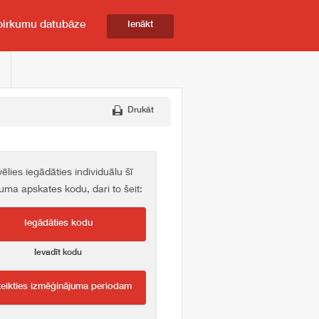
pirkumu datubāze
Ienākt
Drukāt
vēlies iegādāties individuālu šī
kuma apskates kodu, dari to šeit:
Iegādāties kodu
Ievadīt kodu
teikties izmēģinājuma periodam