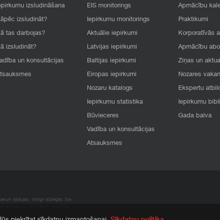
epirkumu izsludināšana
EIS monitorings
Apmācību kal
āpēc izsludināt?
Iepirkumu monitorings
Praktikumi
ā tas darbojas?
Aktuālie iepirkumi
Korporatīvās 
ā izsludināt?
Latvijas iepirkumi
Apmācību ab
adība un konsultācijas
Baltijas iepirkumi
Ziņas un aktua
tsauksmes
Eiropas iepirkumi
Nozares vaka
Nozaru katalogs
Ekspertu atbil
Iepirkumu statistika
Iepirkumu bibl
Būvieceres
Gada balva
Vadība un konsultācijas
Atsauksmes
rum atļaujas, stingri aizliegta. SIA
apā atrodamo informāciju, radušies