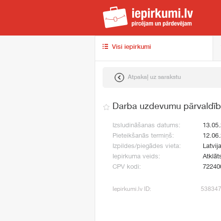
iep
Visi iepirkumi
Atpakaļ uz sarakstu
Darba uzdevumu pārvaldība
Izsludināšanas datums:
13.05
Pieteikšanās termiņš:
12.06
Izpildes/piegādes vieta:
Latvij
Iepirkuma veids:
Atklāt
CPV kodi:
72240
Iepirkumi.lv ID:
53834