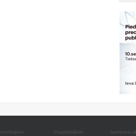
asūtītājiem
Piegādātājiem
Iepirkumu a