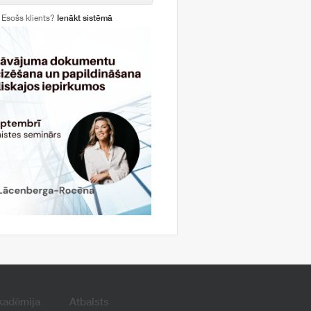
Esošs klients?
Ienākt sistēmā
kadēmija
Atbalsts