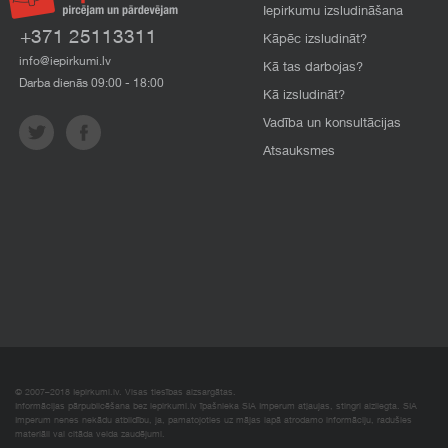
Iepirkumu izsludināšana
+371 25113311
Kāpēc izsludināt?
info@iepirkumi.lv
Kā tas darbojas?
Darba dienās 09:00 - 18:00
Kā izsludināt?
Vadība un konsultācijas
Atsauksmes
© 2007–2018 Iepirkumi.lv. Visas tiesības aizsargātas.
Informācijas pārpublicēšana bez iepirkumi.lv īpašnieka SIA Imperum atļaujas, stingri aizliegta. SIA
Imperum nenes nekādu atbildību, ja, pamatojoties uz mājas lapā atrodamo informāciju, radušies
materiāli vai citāda veida zaudējumi.