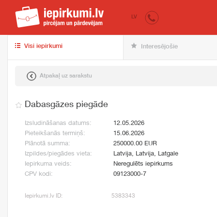
iepirkumi.lv
pir
LV
Visi iepirkumi
Interesējošie
Atpakaļ uz sarakstu
Dabasgāzes piegāde
Izsludināšanas datums:
12.05.2026
Pieteikšanās termiņš:
15.06.2026
Plānotā summa:
250000.00 EUR
Izpildes/piegādes vieta:
Latvija, Latvija, Latgale
Iepirkuma veids:
Neregulēts iepirkums
CPV kodi:
09123000-7
Iepirkumi.lv ID:
5383343