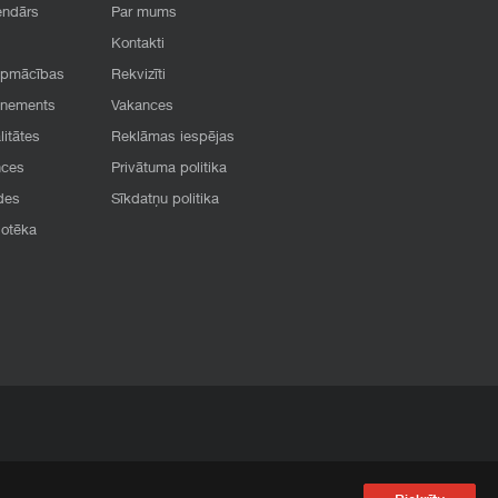
endārs
Par mums
Kontakti
apmācības
Rekvizīti
onements
Vakances
litātes
Reklāmas iespējas
nces
Privātuma politika
des
Sīkdatņu politika
iotēka