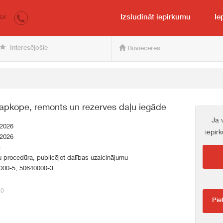
irkumi.lv
pircējam un pārdevējam
Izsludināt iepirkumu
Ie
LV
Interesējošie
Būvieceres
 apkope, remonts un rezerves daļu iegāde
Ja 
.2026
iepir
.2026
a
 procedūra, publicējot dalības uzaicinājumu
000-5, 50640000-3
40
Pie