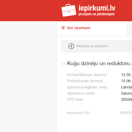
iep
Visi iepirkumi
Atpakaļ uz sarakstu
Kuģu dzinēju un reduktoru
Izsludināšanas datums:
12.05
Pieteikšanās termiņš:
15.06
Izpildes/piegādes vieta:
Latvij
Iepirkuma veids:
Sarunu
CPV kodi:
35520
Iepirkumi.lv ID:
53833