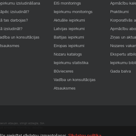
epirkumu izsludināšana
EIS monitorings
Apmācību kal
āpēc izsludināt?
Iepirkumu monitorings
Praktikumi
ā tas darbojas?
Aktuālie iepirkumi
Korporatīvās 
ā izsludināt?
Latvijas iepirkumi
Apmācību ab
adība un konsultācijas
Baltijas iepirkumi
Ziņas un aktua
tsauksmes
Eiropas iepirkumi
Nozares vaka
Nozaru katalogs
Ekspertu atbil
Iepirkumu statistika
Iepirkumu bibl
Būvieceres
Gada balva
Vadība un konsultācijas
Atsauksmes
rum atļaujas, stingri aizliegta. SIA
apā atrodamo informāciju, radušies