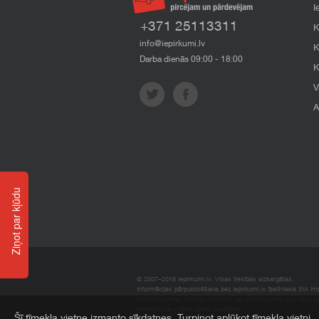
I
+371 25113311
K
info@iepirkumi.lv
K
Darba dienās 09:00 - 18:00
K
V
A
Ziņot par kļūdu
© 2007–2018 Iepirkumi.lv. Visas tiesības aizsargātas.
Informācijas pārpublicēšana bez iepirkumi.lv īpašnieka SIA Impe
Imperum nenes nekādu atbildību, ja, pamatojoties uz mājas l
materiāli vai citāda veida zaudējumi.