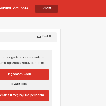
pirkumu datubāze
Ienākt
Drukāt
vēlies iegādāties individuālu šī
kuma apskates kodu, dari to šeit:
Iegādāties kodu
Ievadīt kodu
teikties izmēģinājuma periodam