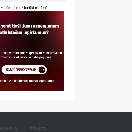
Esošs klients?
Ienākt sistēmā
kadēmija
Atbalsts