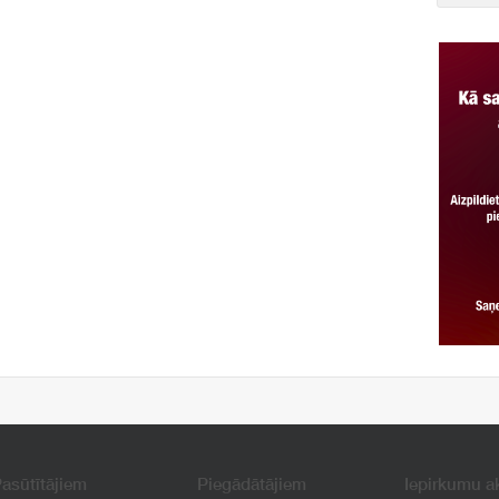
asūtītājiem
Piegādātājiem
Iepirkumu a